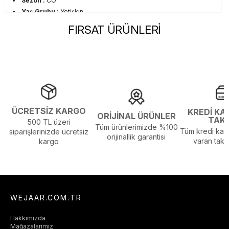
Sezon :
CO
Yaş Grubu :
Yetişkin
Görsel Açıklaması :
Stüdyo Çekim Ortamında Bulunan Işık ve
FIRSAT ÜRÜNLERİ
Gölgelenmelerden Dolayı Renk Farklılıkları Olabilir
ÜCRETSİZ KARGO
KREDİ KA
ORİJİNAL ÜRÜNLER
TAK
500 TL üzeri
Tüm ürünlerimizde %100
Tüm kredi kart
siparişlerinizde ücretsiz
orijinallik garantisi
varan taksi
kargo
WEJAAR.COM.TR
Hakkımızda
Mağazalarımız