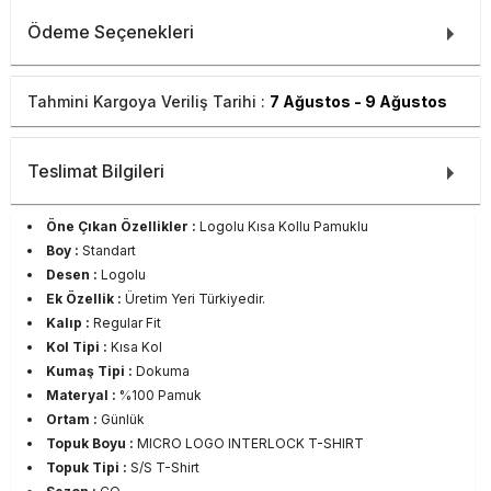
Ödeme Seçenekleri
Tahmini Kargoya Veriliş Tarihi :
7 Ağustos - 9 Ağustos
Teslimat Bilgileri
Öne Çıkan Özellikler :
Logolu Kısa Kollu Pamuklu
Boy :
Standart
Desen :
Logolu
Ek Özellik :
Üretim Yeri Türkiyedir.
Kalıp :
Regular Fit
Kol Tipi :
Kısa Kol
Kumaş Tipi :
Dokuma
Materyal :
%100 Pamuk
Ortam :
Günlük
Topuk Boyu :
MICRO LOGO INTERLOCK T-SHIRT
Topuk Tipi :
S/S T-Shirt