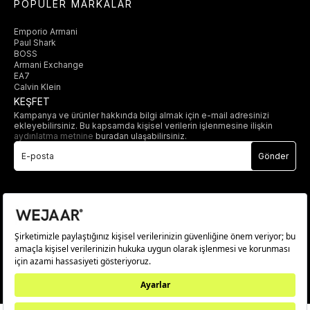
POPÜLER MARKALAR
Emporio Armani
Paul Shark
BOSS
Armani Exchange
EA7
Calvin Klein
KEŞFET
Kampanya ve ürünler hakkında bilgi almak için e-mail adresinizi
ekleyebilirsiniz. Bu kapsamda kişisel verilerin işlenmesine ilişkin
aydınlatma metnine
buradan ulaşabilirsiniz.
Gönder
© 2025 wejaar.com.tr. tüm hakları saklıdır.