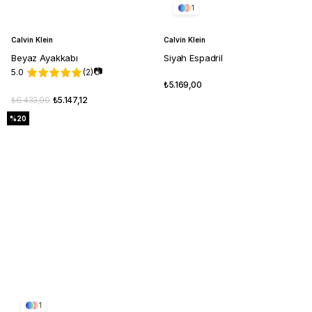
1
Calvin Klein
Calvin Klein
Beyaz Ayakkabı
Siyah Espadril
📷
5.0
(2)
₺5.169,00
₺6.433,90
₺5.147,12
%20
1