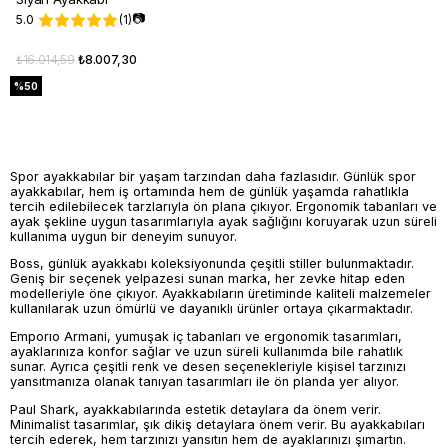
📷
5.0
(1)
₺16.014,59
₺8.007,30
%50
Spor ayakkabılar bir yaşam tarzından daha fazlasıdır. Günlük spor
ayakkabılar, hem iş ortamında hem de günlük yaşamda rahatlıkla
tercih edilebilecek tarzlarıyla ön plana çıkıyor. Ergonomik tabanları ve
ayak şekline uygun tasarımlarıyla ayak sağlığını koruyarak uzun süreli
kullanıma uygun bir deneyim sunuyor.
Boss, günlük ayakkabı koleksiyonunda çeşitli stiller bulunmaktadır.
Geniş bir seçenek yelpazesi sunan marka, her zevke hitap eden
modelleriyle öne çıkıyor. Ayakkabıların üretiminde kaliteli malzemeler
kullanılarak uzun ömürlü ve dayanıklı ürünler ortaya çıkarmaktadır.
Emporıo Armani, yumuşak iç tabanları ve ergonomik tasarımları,
ayaklarınıza konfor sağlar ve uzun süreli kullanımda bile rahatlık
sunar. Ayrıca çeşitli renk ve desen seçenekleriyle kişisel tarzınızı
yansıtmanıza olanak tanıyan tasarımları ile ön planda yer alıyor.
Paul Shark, ayakkabılarında estetik detaylara da önem verir.
Minimalist tasarımlar, şık dikiş detaylara önem verir. Bu ayakkabıları
tercih ederek, hem tarzınızı yansıtın hem de ayaklarınızı şımartın.