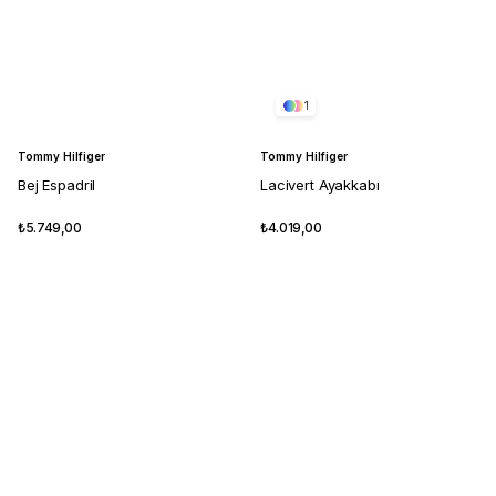
1
Tommy Hilfiger
Tommy Hilfiger
Bej Espadril
Lacivert Ayakkabı
₺5.749,00
₺4.019,00