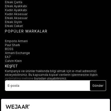
Erkek Çanta
Erkek Ayakkabı
Kadın Ayakkabı
Kadın Aksesuar
Erkek Aksesuar
Erkek Giyim
Erkek Ceket
POPÜLER MARKALAR
Emporio Armani
Paul Shark
BOSS
Armani Exchange
EA7
Calvin Klein
KEŞFET
Kampanya ve ürünler hakkında bilgi almak için e-mail adresinizi
ekleyebilirsiniz. Bu kapsamda kişisel verilerin işlenmesine ilişkin
aydınlatma metnine
buradan ulaşabilirsiniz.
Gönder
© 2025 wejaar.com.tr. tüm hakları saklıdır.