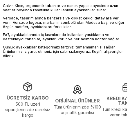
Calvin Kleın, ergonomik tabanlar ve esnek yapısı sayesinde uzun
saatler boyunca rahatlıkla kullanılabilen ayakkabılar sunar.
Versace, tasarımlarında benzersiz ve dikkat çekici detaylara yer
verir. Versace logosu, markanın sembolü olan Medusa başı ve diğer
özgün motifler, ayakkabıları farklı kılar.
Ea7, ayakkabılarında iç kısımlarında kullanılan yastıklama ve
destekleyici tabanlar, ayakları korur ve her adımda konfor sağlar.
Günlük ayakkabılar kategorimizi tarzınızı tamamlamanızı sağlar.
Ürünlerimizi ziyaret etmeniz için sabırsızlanıyoruz. Keyifli alışverişler
dileriz!
ÜCRETSİZ KARGO
KREDİ KA
ORİJİNAL ÜRÜNLER
TAK
500 TL üzeri
Tüm ürünlerimizde %100
Tüm kredi kart
siparişlerinizde ücretsiz
orijinallik garantisi
varan taksi
kargo