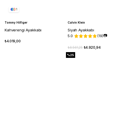
1
Tommy Hilfiger
Calvin Klein
Kahverengi Ayakkabı
Siyah Ayakkabı
📷
5.0
(19)
₺4.019,00
₺6.561,25
₺4.920,94
%25