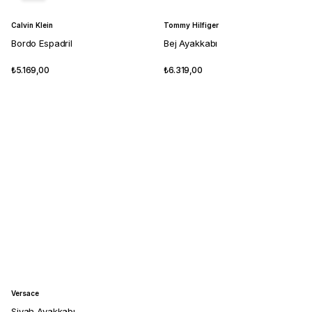
Calvin Klein
Tommy Hilfiger
Bordo Espadril
Bej Ayakkabı
₺5.169,00
₺6.319,00
Versace
Siyah Ayakkabı