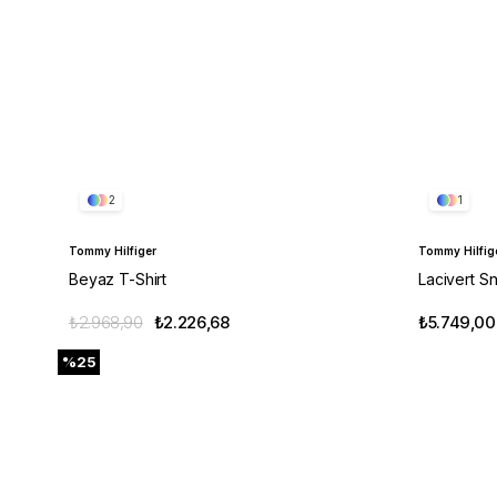
2
1
Tommy Hilfiger
Tommy Hilfig
Beyaz T-Shirt
Lacivert S
₺2.968,90
₺2.226,68
₺5.749,00
%25