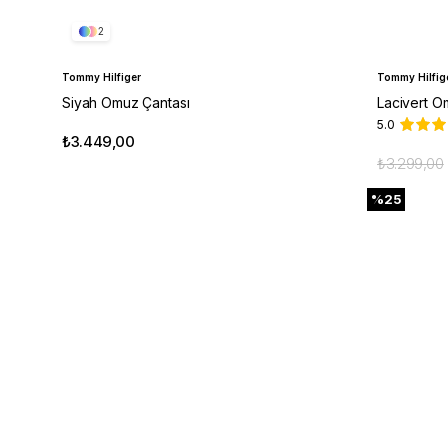
2
Tommy Hilfiger
Tommy Hilfig
Siyah Omuz Çantası
Lacivert O
5.0
₺3.449,00
₺3.299,00
%25