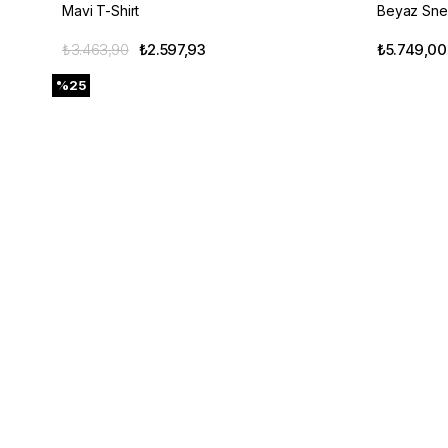
Mavi T-Shirt
Beyaz Sne
₺3.463,90
₺2.597,93
₺5.749,00
%25