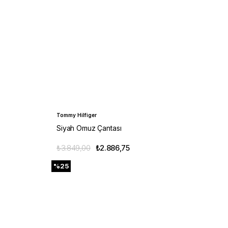
Tommy Hilfiger
Siyah Omuz Çantası
₺3.849,00
₺2.886,75
%25