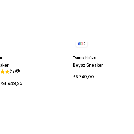
2
er
Tommy Hilfiger
aker
Beyaz Sneaker
📷
(12)
₺5.749,00
₺4.949,25