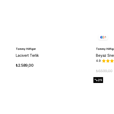
1
Tommy Hilfiger
Tommy Hilfig
Lacivert Terlik
Beyaz Sne
4.9
₺2.589,00
₺6.599,00
%25