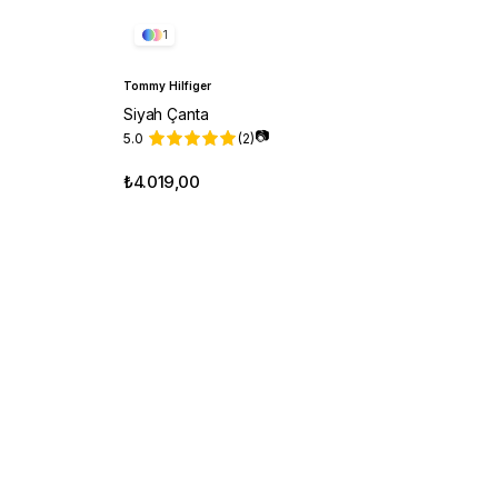
1
Tommy Hilfiger
Siyah Çanta
📷
5.0
(2)
₺4.019,00