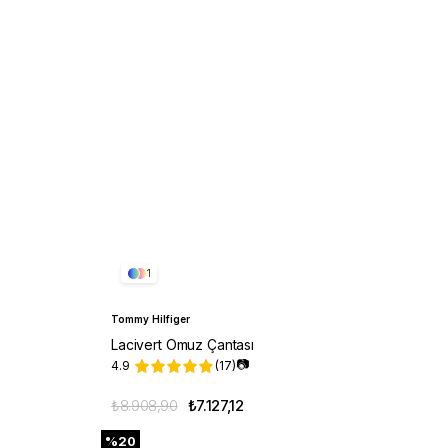
1
Tommy Hilfiger
Lacivert Omuz Çantası
📷
4.9
(17)
₺8.908,90
₺7.127,12
%20