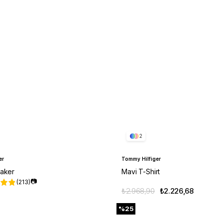
2
er
Tommy Hilfiger
aker
Mavi T-Shirt
📷
(213)
₺2.968,90
₺2.226,68
%25