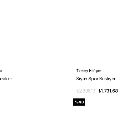
er
Tommy Hilfiger
neaker
Siyah Spor Büstiyer
₺2.886,13
₺1.731,68
%40