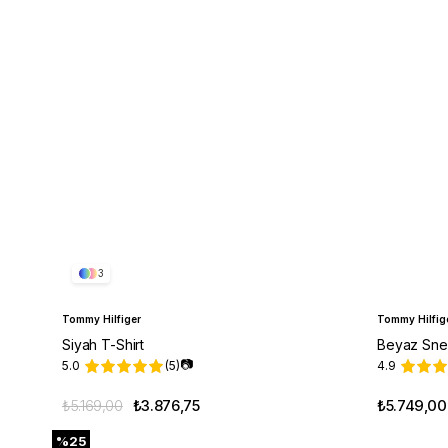
3
Tommy Hilfiger
Tommy Hilfig
Siyah T-Shirt
Beyaz Sne
📷
5.0
(5)
4.9
₺5.169,00
₺3.876,75
₺5.749,00
%25