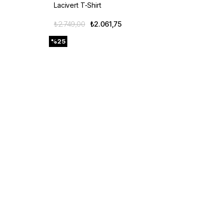
Lacivert T-Shirt
₺2.749,00
₺2.061,75
%25