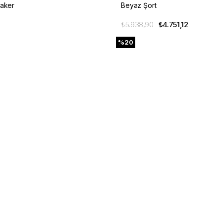
aker
Beyaz Şort
₺5.938,90
₺4.751,12
%20