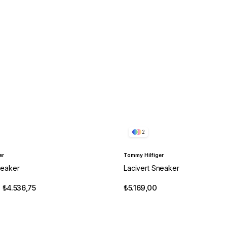
2
er
Tommy Hilfiger
neaker
Lacivert Sneaker
₺4.536,75
₺5.169,00