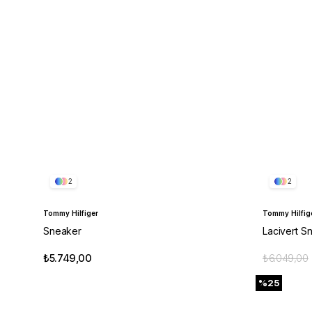
2
2
Tommy Hilfiger
Tommy Hilfig
Sneaker
Lacivert S
₺5.749,00
₺6.049,00
%25