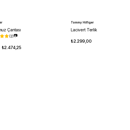
er
Tommy Hilfiger
muz Çantası
Lacivert Terlik
📷
(2)
₺2.299,00
₺2.474,25