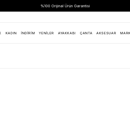
Hızlı Teslimat
%100 Orijinal Ürün Garantisi
K
KADIN
İNDIRIM
YENILER
AYAKKABI
ÇANTA
AKSESUAR
MAR