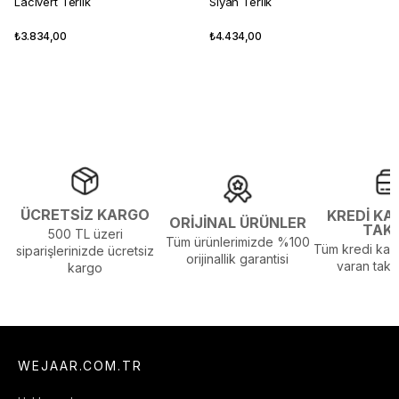
Lacivert Terlik
Siyah Terlik
₺3.834,00
₺4.434,00
ÜCRETSİZ KARGO
KREDİ KA
ORİJİNAL ÜRÜNLER
TAK
500 TL üzeri
Tüm ürünlerimizde %100
Tüm kredi kart
siparişlerinizde ücretsiz
orijinallik garantisi
varan taksi
kargo
WEJAAR.COM.TR