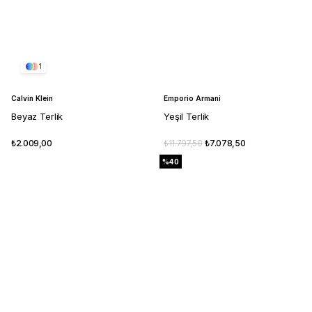
1
Calvin Klein
Emporio Armani
Beyaz Terlik
Yeşil Terlik
₺2.009,00
₺11.797,50
₺7.078,50
%40