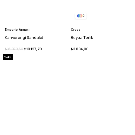
2
Emporio Armani
Crocs
Kahverengi Sandalet
Beyaz Terlik
₺16.879,50
₺10.127,70
₺3.834,00
%40