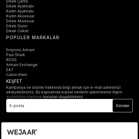
Erkek Çanta
Erkek Ayakkabı
Kadın Ayakkabı
Kadın Aksesuar
Erkek Aksesuar
Erkek Giyim
Erkek Ceket
POPÜLER MARKALAR
Emporio Armani
Paul Shark
BOSS
Armani Exchange
EA7
Calvin Klein
KEŞFET
Kampanya ve ürünler hakkında bilgi almak için e-mail adresinizi
ekleyebilirsiniz. Bu kapsamda kişisel verilerin işlenmesine ilişkin
aydınlatma metnine
buradan ulaşabilirsiniz.
Gönder
© 2025 wejaar.com.tr. tüm hakları saklıdır.