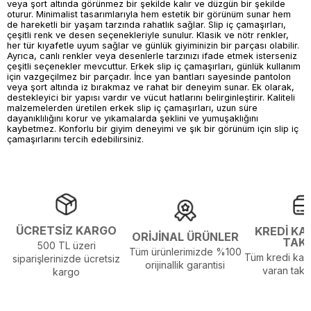
veya şort altında görünmez bir şekilde kalır ve düzgün bir şekilde
oturur. Minimalist tasarımlarıyla hem estetik bir görünüm sunar hem
de hareketli bir yaşam tarzında rahatlık sağlar. Slip iç çamaşırları,
çeşitli renk ve desen seçenekleriyle sunulur. Klasik ve nötr renkler,
her tür kıyafetle uyum sağlar ve günlük giyiminizin bir parçası olabilir.
Ayrıca, canlı renkler veya desenlerle tarzınızı ifade etmek isterseniz
çeşitli seçenekler mevcuttur. Erkek slip iç çamaşırları, günlük kullanım
için vazgeçilmez bir parçadır. İnce yan bantları sayesinde pantolon
veya şort altında iz bırakmaz ve rahat bir deneyim sunar. Ek olarak,
destekleyici bir yapısı vardır ve vücut hatlarını belirginleştirir. Kaliteli
malzemelerden üretilen erkek slip iç çamaşırları, uzun süre
dayanıklılığını korur ve yıkamalarda şeklini ve yumuşaklığını
kaybetmez. Konforlu bir giyim deneyimi ve şık bir görünüm için slip iç
çamaşırlarını tercih edebilirsiniz.
ÜCRETSİZ KARGO
KREDİ KA
ORİJİNAL ÜRÜNLER
TAK
500 TL üzeri
Tüm ürünlerimizde %100
Tüm kredi kart
siparişlerinizde ücretsiz
orijinallik garantisi
varan taksi
kargo