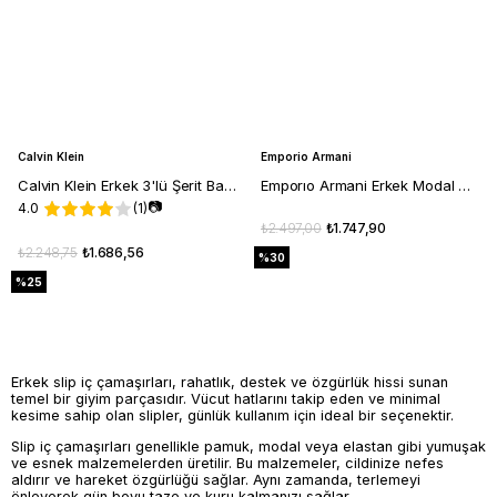
Calvin Klein
Emporio Armani
Calvin Klein Erkek 3'lü Şerit Bantlı Renkli Siyah Külot 000NB4075A-Q6A
Emporıo Armani Erkek Modal Kumaş Logolu Lastikli Bel Beyaz Külot EM000360 AF10783-U0002
📷
4.0
(1)
₺2.497,00
₺1.747,90
₺2.248,75
₺1.686,56
%30
%25
Erkek slip iç çamaşırları, rahatlık, destek ve özgürlük hissi sunan
temel bir giyim parçasıdır. Vücut hatlarını takip eden ve minimal
kesime sahip olan slipler, günlük kullanım için ideal bir seçenektir.
Slip iç çamaşırları genellikle pamuk, modal veya elastan gibi yumuşak
ve esnek malzemelerden üretilir. Bu malzemeler, cildinize nefes
aldırır ve hareket özgürlüğü sağlar. Aynı zamanda, terlemeyi
önleyerek gün boyu taze ve kuru kalmanızı sağlar.