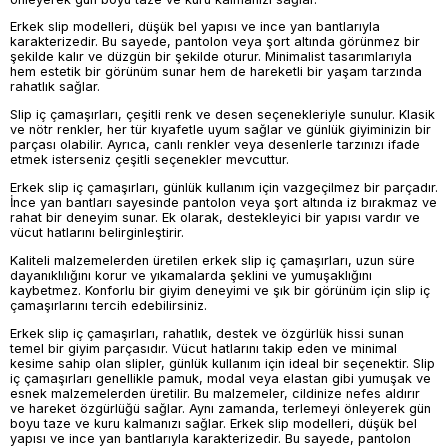
Erkek slip modelleri, düşük bel yapısı ve ince yan bantlarıyla
karakterizedir. Bu sayede, pantolon veya şort altında görünmez bir
şekilde kalır ve düzgün bir şekilde oturur. Minimalist tasarımlarıyla
hem estetik bir görünüm sunar hem de hareketli bir yaşam tarzında
rahatlık sağlar.
Slip iç çamaşırları, çeşitli renk ve desen seçenekleriyle sunulur. Klasik
ve nötr renkler, her tür kıyafetle uyum sağlar ve günlük giyiminizin bir
parçası olabilir. Ayrıca, canlı renkler veya desenlerle tarzınızı ifade
etmek isterseniz çeşitli seçenekler mevcuttur.
Erkek slip iç çamaşırları, günlük kullanım için vazgeçilmez bir parçadır.
İnce yan bantları sayesinde pantolon veya şort altında iz bırakmaz ve
rahat bir deneyim sunar. Ek olarak, destekleyici bir yapısı vardır ve
vücut hatlarını belirginleştirir.
Kaliteli malzemelerden üretilen erkek slip iç çamaşırları, uzun süre
dayanıklılığını korur ve yıkamalarda şeklini ve yumuşaklığını
kaybetmez. Konforlu bir giyim deneyimi ve şık bir görünüm için slip iç
çamaşırlarını tercih edebilirsiniz.
Erkek slip iç çamaşırları, rahatlık, destek ve özgürlük hissi sunan
temel bir giyim parçasıdır. Vücut hatlarını takip eden ve minimal
kesime sahip olan slipler, günlük kullanım için ideal bir seçenektir. Slip
iç çamaşırları genellikle pamuk, modal veya elastan gibi yumuşak ve
esnek malzemelerden üretilir. Bu malzemeler, cildinize nefes aldırır
ve hareket özgürlüğü sağlar. Aynı zamanda, terlemeyi önleyerek gün
boyu taze ve kuru kalmanızı sağlar. Erkek slip modelleri, düşük bel
yapısı ve ince yan bantlarıyla karakterizedir. Bu sayede, pantolon