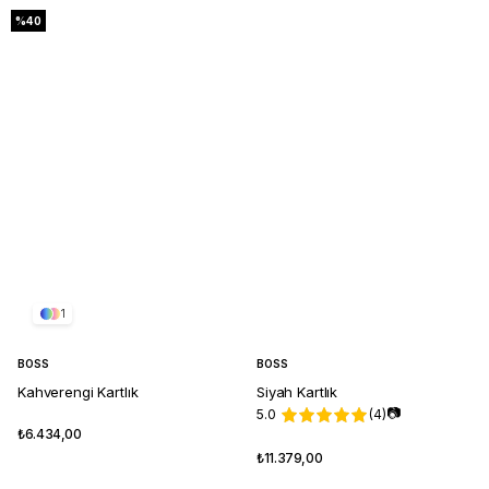
%40
1
BOSS
BOSS
Kahverengi Kartlık
Siyah Kartlık
📷
5.0
(4)
₺6.434,00
₺11.379,00