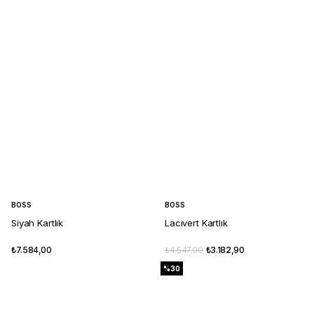
BOSS
BOSS
Siyah Kartlık
Lacivert Kartlık
₺7.584,00
₺4.547,00
₺3.182,90
%30