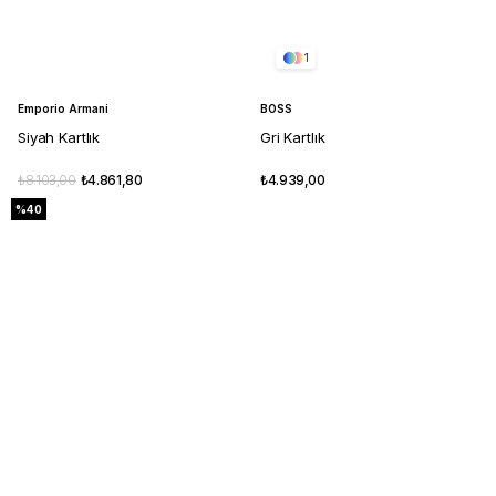
1
Emporio Armani
BOSS
Siyah Kartlık
Gri Kartlık
₺8.103,00
₺4.861,80
₺4.939,00
%40