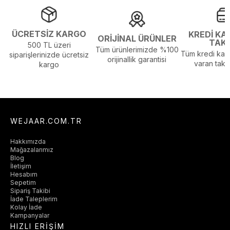
ÜCRETSİZ KARGO
KREDİ KA
ORİJİNAL ÜRÜNLER
TAK
500 TL üzeri
Tüm ürünlerimizde %100
Tüm kredi kart
siparişlerinizde ücretsiz
orijinallik garantisi
varan taksi
kargo
WEJAAR.COM.TR
Hakkımızda
Mağazalarımız
Blog
İletişim
Hesabım
Sepetim
Sipariş Takibi
İade Taleplerim
Kolay İade
Kampanyalar
HIZLI ERİŞİM