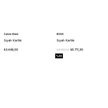
Calvin Klein
BOSS
Siyah Kartlık
Siyah Kartlık
₺3.449,00
₺8.159,00
₺5.711,30
%30