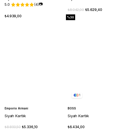
📷
5.0
(4)
₺8.042,00
₺5.629,40
₺4.939,00
%30
1
Emporio Armani
BOSS
Siyah Kartlık
Siyah Kartlık
₺8.893,50
₺5.336,10
₺6.434,00