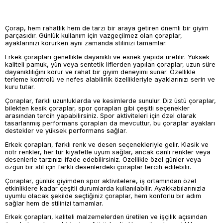
Çorap, hem rahatlık hem de tarzı bir araya getiren önemli bir giyim
parçasıdır. Günlük kullanım için vazgeçilmez olan çoraplar,
ayaklarınızı korurken aynı zamanda stilinizi tamamlar.
Erkek çorapları genellikle dayanıklı ve esnek yapıda üretilir. Yüksek
kaliteli pamuk, yün veya sentetik liflerden yapılan çoraplar, uzun süre
dayanıklılığını korur ve rahat bir giyim deneyimi sunar. Özellikle
terleme kontrolü ve nefes alabilirlik özellikleriyle ayaklarınızı serin ve
kuru tutar.
Çoraplar, farklı uzunluklarda ve kesimlerde sunulur. Diz üstü çoraplar,
bilekten kesik çoraplar, spor çorapları gibi çeşitli seçenekler
arasından tercih yapabilirsiniz. Spor aktiviteleri için özel olarak
tasarlanmış performans çorapları da mevcuttur, bu çoraplar ayakları
destekler ve yüksek performans sağlar.
Erkek çorapları, farklı renk ve desen seçenekleriyle gelir. Klasik ve
nötr renkler, her tür kıyafetle uyum sağlar, ancak canlı renkler veya
desenlerle tarzınızı ifade edebilirsiniz. Özellikle özel günler veya
özgün bir stil için farklı desenlerdeki çoraplar tercih edilebilir.
Çoraplar, günlük giyimden spor aktivitelere, iş ortamından özel
etkinliklere kadar çeşitli durumlarda kullanılabilir. Ayakkabılarınızla
uyumlu olacak şekilde seçtiğiniz çoraplar, hem konforlu bir adım
sağlar hem de stilinizi tamamlar.
Erkek çorapları, kaliteli malzemelerden üretilen ve işçilik açısından