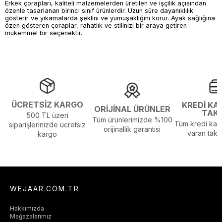
Erkek çorapları, kaliteli malzemelerden üretilen ve işçilik açısından
özenle tasarlanan birinci sınıf ürünlerdir. Uzun süre dayanıklılık
gösterir ve yıkamalarda şeklini ve yumuşaklığını korur. Ayak sağlığına
özen gösteren çoraplar, rahatlık ve stilinizi bir araya getiren
mükemmel bir seçenektir.
ÜCRETSİZ KARGO
KREDİ KA
ORİJİNAL ÜRÜNLER
TAK
500 TL üzeri
Tüm ürünlerimizde %100
Tüm kredi kart
siparişlerinizde ücretsiz
orijinallik garantisi
varan taksi
kargo
WEJAAR.COM.TR
Hakkımızda
Mağazalarımız