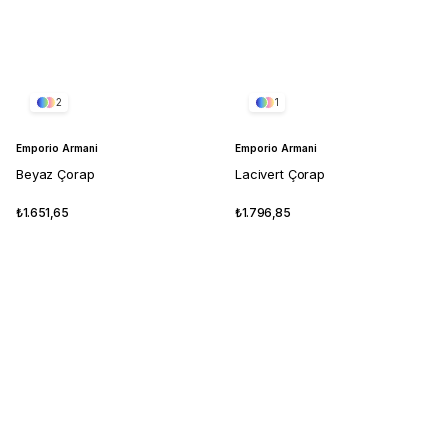
2
1
Emporio Armani
Emporio Armani
Beyaz Çorap
Lacivert Çorap
₺1.651,65
₺1.796,85