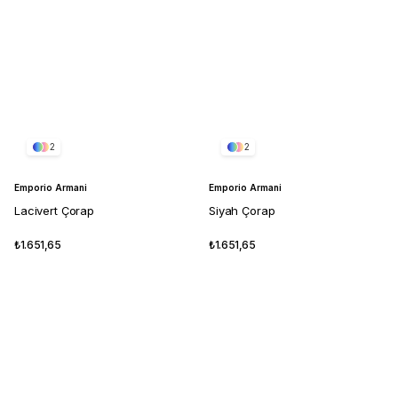
2
2
Emporio Armani
Emporio Armani
Lacivert Çorap
Siyah Çorap
₺1.651,65
₺1.651,65