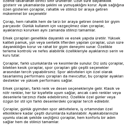
özenle tasarlanan birinci sınıf ürünlerdir. Uzun süre dayanıklılık
gösterir ve yıkamalarda şeklini ve yumuşaklığını korur. Ayak sağlığına
özen gösteren çoraplar, rahatlık ve stilinizi bir araya getiren
mükemmel bir seçenektir
Çorap, hem rahatlık hem de tarzı bir araya getiren önemli bir giyim
parçasıdır. Günlük kullanım için vazgeçilmez olan çoraplar,
ayaklarınızı korurken aynı zamanda stilinizi tamamlar.
Erkek çorapları genellikle dayanıklı ve esnek yapıda üretilir. Yüksek
kaliteli pamuk, yün veya sentetik liflerden yapılan çoraplar, uzun süre
dayanıklılığını korur ve rahat bir giyim deneyimi sunar. Özellikle
terleme kontrolü ve nefes alabilirlik özellikleriyle ayaklarınızı serin ve
kuru tutar.
Çoraplar, farklı uzunluklarda ve kesimlerde sunulur. Diz üstü çoraplar,
bilekten kesik çoraplar, spor çorapları gibi çeşitli seçenekler
arasından tercih yapabilirsiniz. Spor aktiviteleri için özel olarak
tasarlanmış performans çorapları da mevcuttur, bu çoraplar ayakları
destekler ve yüksek performans sağlar.
Erkek çorapları, farklı renk ve desen seçenekleriyle gelir. Klasik ve
nötr renkler, her tür kıyafetle uyum sağlar, ancak canlı renkler veya
desenlerle tarzınızı ifade edebilirsiniz. Özellikle özel günler veya
özgün bir stil için farklı desenlerdeki çoraplar tercih edilebilir.
Çoraplar, günlük giyimden spor aktivitelere, iş ortamından özel
etkinliklere kadar çeşitli durumlarda kullanılabilir. Ayakkabılarınızla
uyumlu olacak şekilde seçtiğiniz çoraplar, hem konforlu bir adım
sağlar hem de stilinizi tamamlar.