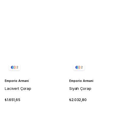
2
2
Emporio Armani
Emporio Armani
Lacivert Çorap
Siyah Çorap
₺1.651,65
₺2.032,80