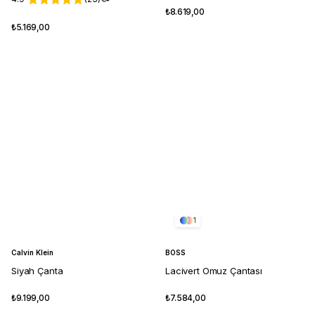
₺8.619,00
₺5.169,00
1
Calvin Klein
BOSS
Siyah Çanta
Lacivert Omuz Çantası
₺9.199,00
₺7.584,00