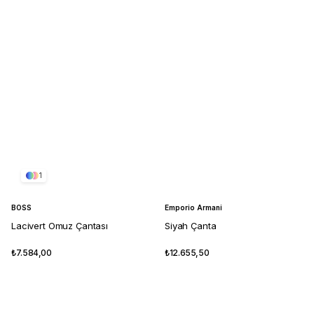
1
BOSS
Emporio Armani
Lacivert Omuz Çantası
Siyah Çanta
₺7.584,00
₺12.655,50