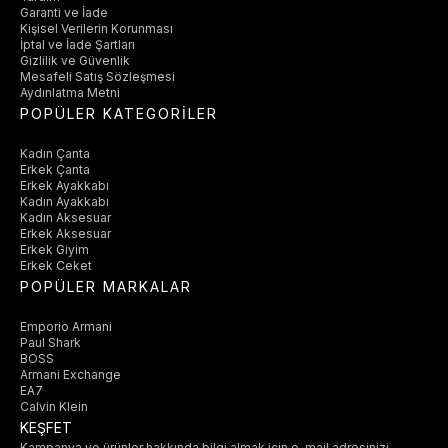
Garanti ve İade
Kişisel Verilerin Korunması
İptal ve İade Şartları
Gizlilik ve Güvenlik
Mesafeli Satış Sözleşmesi
Aydınlatma Metni
POPÜLER KATEGORİLER
Kadın Çanta
Erkek Çanta
Erkek Ayakkabı
Kadın Ayakkabı
Kadın Aksesuar
Erkek Aksesuar
Erkek Giyim
Erkek Ceket
POPÜLER MARKALAR
Emporio Armani
Paul Shark
BOSS
Armani Exchange
EA7
Calvin Klein
KEŞFET
Kampanya ve ürünler hakkında bilgi almak için e-mail adresinizi