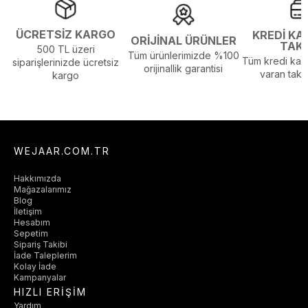
ÜCRETSİZ KARGO
KREDİ KA
ORİJİNAL ÜRÜNLER
TAK
500 TL üzeri
Tüm ürünlerimizde %100
Tüm kredi kart
siparişlerinizde ücretsiz
orijinallik garantisi
varan taksi
kargo
WEJAAR.COM.TR
Hakkımızda
Mağazalarımız
Blog
İletişim
Hesabım
Sepetim
Sipariş Takibi
İade Taleplerim
Kolay İade
Kampanyalar
HIZLI ERİŞİM
Yardım