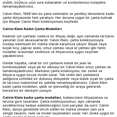
üretilir, böylece uzun süre kullanabilir ve kombinlerinizi kolaylıkla
tamamlayabilirsiniz.
Calvin Klein, 1968'den bu yana minimalist ve yenilikçi desenlerle kadın
çanta dünyasında fark yaratıyor. Her duruma uygun bir çanta bulmak
için Wejaar Calvin Klein koleksiyonunu keşfedin.
Calvin Klein Kadın Çanta Modelleri
Kadınlar için çantalar sadece bir ihtiyaç değil, aynı zamanda tarzlarını
yansıtan özel aksesuarlardır. Calvin Klein, çanta koleksiyonuyla
modayı belirleyen bir marka olarak karşımıza çıkıyor. Büyük veya
küçük boy, çapraz askılı, omuz çantası veya el çantası gibi farklı
modeller arasından zevkinize ve ihtiyacınıza uygun seçimler
yapabilirsiniz.
Günlük hayatta, rahat bir sırt çantasını klasik bir jean ile
kombinleyebilir veya şık bir elbiseyi bir Calvin Klein omuz çantası ile
tamamlayabilirsiniz. Markanın çanta koleksiyonu, her zevke ve
ihtiyaca uygun birçok model sunar. Tek renkli deri çantalarla
şıklığınıza sofistike bir dokunuş ekleyebilir veya klasik siyah bir çanta
ile tarzınızı mükemmel bir şekilde tamamlayabilirsiniz. Calvin Klein
kadın çanta modelleri, şıklık ve işlevselliği bir araya getirerek
benzersiz bir deneyim sunuyor.
Calvin Klein kadın çanta modelleri
, kullanıcıların ihtiyaçlarına ve
tarzına göre tasarlanır. Çanta koleksiyonumuz, aynı zamanda
sevdiklerinize hediye edebileceğiniz özel parçalar da içerir. Calvin
Klein, dünya genelinde tercih edilen bir marka olmanın yanı sıra
zengin tasarım, renk ve model seçenekleri sunar. Her zevke uygun bir