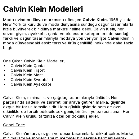
Kelvin Klayn şeklinde telaffuz edilir. Türkçe okunuşu 'Kalvin
Calvin Klein Modelleri
Klayn' olarak da yaygındır.
Moda evinden dünya markasına dönüşen
Calvin Klein
, 1968 yılında
New York'ta kuruldu ve moda dünyasına sunduğu özgün tasarımlarla
hızla büyüyerek bir dünya markası haline geldi. Calvin Klein, her
sezon giyim, ayakkabı, çanta ve aksesuar kategorilerinde sunduğu
farklı ve özgün tasarımlarıyla modaya yön veriyor. İşte Calvin Klein'in
moda dünyasındaki eşsiz tarzı ve ürün çeşitliliği hakkında daha fazla
bilgi:
Öne Çıkan Calvin Klein Modelleri;
• Calvin Klein Çanta
• Calvin Klein Tişört
• Calvin Klein Mont
• Calvin Klein Sweatshirt
• Calvin Klein Ayakkabı
Calvin Klein, minimalist ve çağdaş tasarımlarıyla ünlüdür. Her
parçasında sadelik ve zarafeti bir araya getiren marka, giyimde
özgün bir tarzın temsilcisidir. Hem günlük giyimde hem de özel
etkinliklerde tercih edilebilecek geniş bir ürün yelpazesi sunar. Her
Calvin Klein ürünü, tarzınıza özel bir dokunuş ekler.
Genel Tarz:
Calvin Klein'ın tarzı, özgün ve cesur tasarımlarla dikkat çeker. Marka,
minimalizmi ve modernizmi mükemmel bir şekilde harmanlayarak