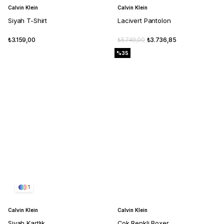
Calvin Klein
Calvin Klein
Siyah T-Shirt
Lacivert Pantolon
₺3.159,00
₺5.749,00
₺3.736,85
%35
1
Calvin Klein
Calvin Klein
Siyah Kartlık
Çok Renkli Boxer