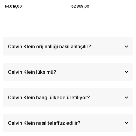
₺4.019,00
₺2.869,00
Calvin Klein orijinalliği nasıl anlaşılır?
CK logolu etiket, kaliteli dikiş, düzgün baskı ve hologram
kontrol edilmelidir. Yetkili satıcılardan alım en güvenli yoldur.
Calvin Klein lüks mü?
Premium segment markasıdır. Lüks ve fast fashion arasında
konumlanır. Kaliteli ama ulaşılabilir fiyatlı ürünler sunar.
Calvin Klein hangi ülkede üretiliyor?
Amerika Birleşik Devletleri. 1968'de Calvin Klein tarafından
New York'ta kurulmuştur. (Not: Üretim lokasyonları ürün
Calvin Klein nasıl telaffuz edilir?
koleksiyonuna ve sezonlara göre değişebilir; bazı parçalar
farklı ülkelerde üretilebilir.)