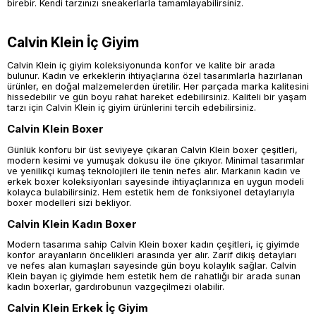
birebir. Kendi tarzınızı sneakerlarla tamamlayabilirsiniz.
Calvin Klein İç Giyim
Calvin Klein iç giyim koleksiyonunda konfor ve kalite bir arada
bulunur. Kadın ve erkeklerin ihtiyaçlarına özel tasarımlarla hazırlanan
ürünler, en doğal malzemelerden üretilir. Her parçada marka kalitesini
hissedebilir ve gün boyu rahat hareket edebilirsiniz. Kaliteli bir yaşam
tarzı için Calvin Klein iç giyim ürünlerini tercih edebilirsiniz.
Calvin Klein Boxer
Günlük konforu bir üst seviyeye çıkaran Calvin Klein boxer çeşitleri,
modern kesimi ve yumuşak dokusu ile öne çıkıyor. Minimal tasarımlar
ve yenilikçi kumaş teknolojileri ile tenin nefes alır. Markanın kadın ve
erkek boxer koleksiyonları sayesinde ihtiyaçlarınıza en uygun modeli
kolayca bulabilirsiniz. Hem estetik hem de fonksiyonel detaylarıyla
boxer modelleri sizi bekliyor.
Calvin Klein Kadın Boxer
Modern tasarıma sahip Calvin Klein boxer kadın çeşitleri, iç giyimde
konfor arayanların öncelikleri arasında yer alır. Zarif dikiş detayları
ve nefes alan kumaşları sayesinde gün boyu kolaylık sağlar. Calvin
Klein bayan iç giyimde hem estetik hem de rahatlığı bir arada sunan
kadın boxerlar, gardırobunun vazgeçilmezi olabilir.
Calvin Klein Erkek İç Giyim