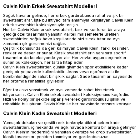
Calvin Klein Erkek Sweatshirt Modelleri
Soğuk havalar gelince, her erkek gardırobunda rahat ve şık bir
sweatshirt arar. İşte bu ihtiyacı tam anlamıyla karşılayan Calvin Klein
erkek sweatshirt koleksiyonuyla tanışın.
Her bir Calvin Klein erkek sweatshirt, tarz ve konforun bir araya
geldiği özel tasarımları yansıtır. Kaliteli malzemelerle üretilen
sweatshirtler, soğuk hava koşullarında sizi sıcak tutar ve aynı
zamanda şık görünmenizi sağlar.
Çeşitlilik konusunda da geri kalmayan Calvin Klein, farklı kesimler,
renkler ve desenler sunar. Klasik sweatshirtlerin yanı sıra sportif
tasarımlar da koleksiyonda yer alır. Her zevke uygun seçenekler
sunan bu koleksiyon, her tarza hitap eder.
Calvin Klein sweatshirtler, günlük giyimden spor etkinliklere kadar
geniş bir yelpazede kullanılabilir. Jeans veya eşofman altı ile
kombinlendiğinde rahat bir şıklık sağlar. Sade tasarımları sayesinde
her ortamda rahatlıkla giyilebilir.
Eğer tarzınızı yansıtmak ve aynı zamanda rahat hissetmek
istiyorsanız, Calvin Klein erkek sweatshirt koleksiyonunu keşfedin.
Hızlı ve kolay bir şekilde sipariş vererek gardırobunuzu şıklık ve
rahatlıkla buluşturun. Calvin Klein ile her mevsimde tarzınızı koruyun.
Calvin Klein Kadın Sweatshirt Modelleri
Yumuşak dokuları ve çeşitli renk tonlarıyla dikkat çeken kadın
sweatshirtleri, iç mekanda ve açık havada konforu bir araya getiriyor.
Calvin Klein'ın modernliğini yansıtan oversize ve crop sweatshirtler,
klasik tasarımları yeniden tanımlıyor ve gardırobunuzun