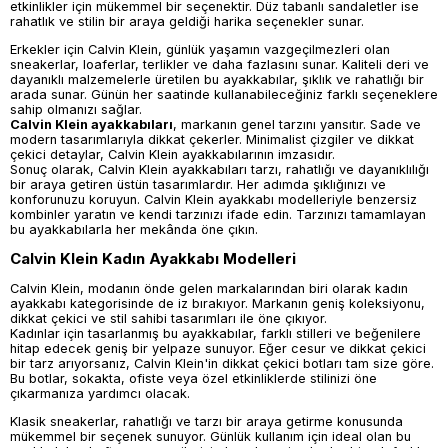
etkinlikler için mükemmel bir seçenektir. Düz tabanlı sandaletler ise
rahatlık ve stilin bir araya geldiği harika seçenekler sunar.
Erkekler için Calvin Klein, günlük yaşamın vazgeçilmezleri olan
sneakerlar, loaferlar, terlikler ve daha fazlasını sunar. Kaliteli deri ve
dayanıklı malzemelerle üretilen bu ayakkabılar, şıklık ve rahatlığı bir
arada sunar. Günün her saatinde kullanabileceğiniz farklı seçeneklere
sahip olmanızı sağlar.
Calvin Klein ayakkabıları
, markanın genel tarzını yansıtır. Sade ve
modern tasarımlarıyla dikkat çekerler. Minimalist çizgiler ve dikkat
çekici detaylar, Calvin Klein ayakkabılarının imzasıdır.
Sonuç olarak, Calvin Klein ayakkabıları tarzı, rahatlığı ve dayanıklılığı
bir araya getiren üstün tasarımlardır. Her adımda şıklığınızı ve
konforunuzu koruyun. Calvin Klein ayakkabı modelleriyle benzersiz
kombinler yaratın ve kendi tarzınızı ifade edin. Tarzınızı tamamlayan
bu ayakkabılarla her mekânda öne çıkın.
Calvin Klein Kadın Ayakkabı Modelleri
Calvin Klein, modanın önde gelen markalarından biri olarak kadın
ayakkabı kategorisinde de iz bırakıyor. Markanın geniş koleksiyonu,
dikkat çekici ve stil sahibi tasarımları ile öne çıkıyor.
Kadınlar için tasarlanmış bu ayakkabılar, farklı stilleri ve beğenilere
hitap edecek geniş bir yelpaze sunuyor. Eğer cesur ve dikkat çekici
bir tarz arıyorsanız, Calvin Klein'in dikkat çekici botları tam size göre.
Bu botlar, sokakta, ofiste veya özel etkinliklerde stilinizi öne
çıkarmanıza yardımcı olacak.
Klasik sneakerlar, rahatlığı ve tarzı bir araya getirme konusunda
mükemmel bir seçenek sunuyor. Günlük kullanım için ideal olan bu