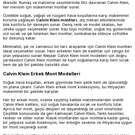
ilkesidir. Kumaş ve malzeme seçimlerinde titiz davranan Calvin Klein,
her mevsim için mükemmel montlar sunar.
Özellikle soğuk, yağışlı ve rüzgarlı hava koşullarına karşı mükemmel
koruma sağlayan
Calvin Klein montları
, dış mekan etkinliklerinde
bile konforlu bir deneyim sunar. Geniş renk ve model skalası, her
zevke uygun seçenekler sunar. Kaz tüyü montlar, soğuk kış günlerinde
sizi sıcak ve şık tutarken deri montlar, sonbaharda stilinize sofistike
bir dokunuş katar.
Minimalist, şık ve zamansız bir tarz arayanlar için Calvin Klein montları
ideal seçenekler sunar. Hem erkekler hem de kadınlar için zengin bir
ürün yelpazesi sunan Wejaar Calvin Klein mont modelleri için doğru
yerdesiniz! Calvin Klein montları ile kışın soğuklarına karşı hem sıcak
hem de şık bir şekilde hazırlıklı olun.
Calvin Klein Erkek Mont Modelleri
Soğuk hava koşulları, erkek giyiminde hem şıklık hem de işlevselliği
ön plana çıkarır. Calvin Klein erkek mont koleksiyonu, bu ihtiyaçları
mükemmel bir şekilde karşılar.
Her bir erkek mont, özenle seçilmiş kaliteli malzemelerden üretilir.
Calvin Klein kalitesi, sizi soğuk havalarda sıcak ve konforlu tutar.
Ayrıca her mont, güçlü dikişleri ve dayanıklılığı ile uzun ömürlüdür.
Çeşitlilik konusunda da geri kalmayan Calvin Klein, farklı kesimler,
renkler ve stiller sunar. Klasik montlardan spor montlara kadar geniş
bir yelpaze sunan koleksiyon, her erkeğin zevkine ve ihtiyacına uygun
bir mont seçeneği sunar.