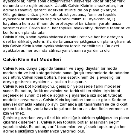
ayakkabılar, hafta sonu gezilerinizden alışverişe kadar birçok farklı
durumda size eşlik edecek. Üstelik Calvin Klein'in sneakerları, her
adımda rahatlığı garanti ederken stilinizi de ön plana çıkarıyor.
Ofis görünümünüze şıklık katmak istiyorsanız, feminen topuklu
ayakkabılar arasından seçim yapabilirsiniz. Bu ayakkabılar, iş
hayatında hem zarif hem de profesyonel bir izlenim yaratmanıza
yardımcı olur. Calvin Klein, her topuklu ayakkabıyı dikkatle tasarlar ve
konforu ön planda tutar.
Calvin Klein, kadın ayakkabılarını özenle üretir ve her bir detayına
özel bir dikkat gösterir. Siz de tarzınızı ve şıklığınızı ön plana çıkarmak
için Calvin Klein kadın ayakkabılarını tercih edebilirsiniz. Bu özel
ayakkabılar, her adımda stilinizi yansıtmanıza yardımcı olur.
Calvin Klein Bot Modelleri
Calvin Klein, dünya çapında tanınan ve saygı duyulan bir moda
markasıdır ve bot kategorisinde sunduğu şık tasarımlarla da adından
söz ettirir. Calvin Klein botları, hem estetik hem de işlevselliği bir
araya getirerek ayaklarınızı şıklıkla buluşturur.
Calvin Klein bot koleksiyonu, geniş bir yelpazede farklı modeller
sunar. Bu botlar, farklı mevsimler ve farklı stil tercihleri için ideal
seçenekler sunar. Özellikle soğuk kış aylarında sizi sıcak tutacak
modeller arıyorsanız, Calvin Klein kış botları tam size göre. Sadece
işlevsel olmakla kalmayıp aynı zamanda şık tasarımları ile de dikkat
çeken bu botlar, zorlu hava koşullarında tarzınızdan ödün vermenize
izin vermez.
Şehirde gezerken veya özel bir etkinliğe katılırken şıklığınızı ön plana
çıkarmak isterseniz, Calvin Klein topuklu botlar arasından seçim
yapabilirsiniz. Bu botlar, zarif tasarımları ve yüksek topuklarıyla her
adımda şıklığınızı yansıtmanıza yardımcı olur.