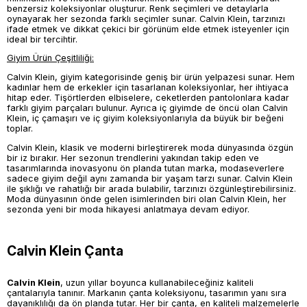
benzersiz koleksiyonlar oluşturur. Renk seçimleri ve detaylarla
oynayarak her sezonda farklı seçimler sunar. Calvin Klein, tarzınızı
ifade etmek ve dikkat çekici bir görünüm elde etmek isteyenler için
ideal bir tercihtir.
Giyim Ürün Çeşitliliği:
Calvin Klein, giyim kategorisinde geniş bir ürün yelpazesi sunar. Hem
kadınlar hem de erkekler için tasarlanan koleksiyonlar, her ihtiyaca
hitap eder. Tişörtlerden elbiselere, ceketlerden pantolonlara kadar
farklı giyim parçaları bulunur. Ayrıca iç giyimde de öncü olan Calvin
Klein, iç çamaşırı ve iç giyim koleksiyonlarıyla da büyük bir beğeni
toplar.
Calvin Klein, klasik ve moderni birleştirerek moda dünyasında özgün
bir iz bırakır. Her sezonun trendlerini yakından takip eden ve
tasarımlarında inovasyonu ön planda tutan marka, modaseverlere
sadece giyim değil aynı zamanda bir yaşam tarzı sunar. Calvin Klein
ile şıklığı ve rahatlığı bir arada bulabilir, tarzınızı özgünleştirebilirsiniz.
Moda dünyasının önde gelen isimlerinden biri olan Calvin Klein, her
sezonda yeni bir moda hikayesi anlatmaya devam ediyor.
Calvin Klein Çanta
Calvin Klein
, uzun yıllar boyunca kullanabileceğiniz kaliteli
çantalarıyla tanınır. Markanın çanta koleksiyonu, tasarımın yanı sıra
dayanıklılığı da ön planda tutar. Her bir çanta, en kaliteli malzemelerle