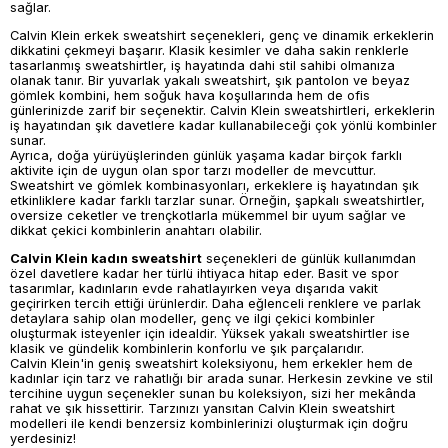
sağlar.
Calvin Klein erkek sweatshirt seçenekleri, genç ve dinamik erkeklerin
dikkatini çekmeyi başarır. Klasik kesimler ve daha sakin renklerle
tasarlanmış sweatshirtler, iş hayatında dahi stil sahibi olmanıza
olanak tanır. Bir yuvarlak yakalı sweatshirt, şık pantolon ve beyaz
gömlek kombini, hem soğuk hava koşullarında hem de ofis
günlerinizde zarif bir seçenektir. Calvin Klein sweatshirtleri, erkeklerin
iş hayatından şık davetlere kadar kullanabileceği çok yönlü kombinler
sunar.
Ayrıca, doğa yürüyüşlerinden günlük yaşama kadar birçok farklı
aktivite için de uygun olan spor tarzı modeller de mevcuttur.
Sweatshirt ve gömlek kombinasyonları, erkeklere iş hayatından şık
etkinliklere kadar farklı tarzlar sunar. Örneğin, şapkalı sweatshirtler,
oversize ceketler ve trençkotlarla mükemmel bir uyum sağlar ve
dikkat çekici kombinlerin anahtarı olabilir.
Calvin Klein kadın sweatshirt
seçenekleri de günlük kullanımdan
özel davetlere kadar her türlü ihtiyaca hitap eder. Basit ve spor
tasarımlar, kadınların evde rahatlayırken veya dışarıda vakit
geçirirken tercih ettiği ürünlerdir. Daha eğlenceli renklere ve parlak
detaylara sahip olan modeller, genç ve ilgi çekici kombinler
oluşturmak isteyenler için idealdir. Yüksek yakalı sweatshirtler ise
klasik ve gündelik kombinlerin konforlu ve şık parçalarıdır.
Calvin Klein'in geniş sweatshirt koleksiyonu, hem erkekler hem de
kadınlar için tarz ve rahatlığı bir arada sunar. Herkesin zevkine ve stil
tercihine uygun seçenekler sunan bu koleksiyon, sizi her mekânda
rahat ve şık hissettirir. Tarzınızı yansıtan Calvin Klein sweatshirt
modelleri ile kendi benzersiz kombinlerinizi oluşturmak için doğru
yerdesiniz!