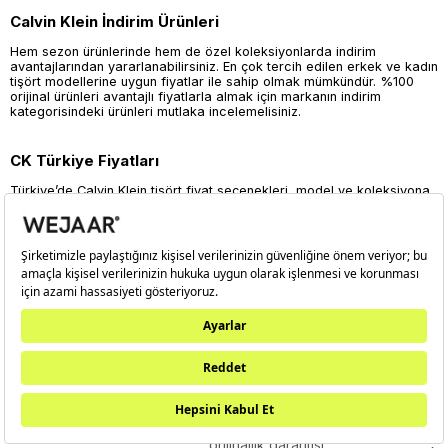
Calvin Klein İndirim Ürünleri
Hem sezon ürünlerinde hem de özel koleksiyonlarda indirim
avantajlarından yararlanabilirsiniz. En çok tercih edilen erkek ve kadın
tişört modellerine uygun fiyatlar ile sahip olmak mümkündür. %100
orijinal ürünleri avantajlı fiyatlarla almak için markanın indirim
kategorisindeki ürünleri mutlaka incelemelisiniz.
CK Türkiye Fiyatları
Türkiye’de Calvin Klein tişört fiyat seçenekleri, model ve koleksiyona
göre farklılık gösterebilir. Ayakkabı, triko, tişört ve iç giyim ürünlerinde
dönemsel kampanyalar ve indirim fırsatları sunulur. Orijinal kaliteyi en
uygun fiyatlarla almak için güncel CK Türkiye fiyatları ve
promosyonlardan haberdar olabilirsiniz.
ÜCRETSİZ KARGO
KREDİ KA
ORİJİNAL ÜRÜNLER
TAK
500 TL üzeri
Tüm ürünlerimizde %100
Tüm kredi kart
siparişlerinizde ücretsiz
orijinallik garantisi