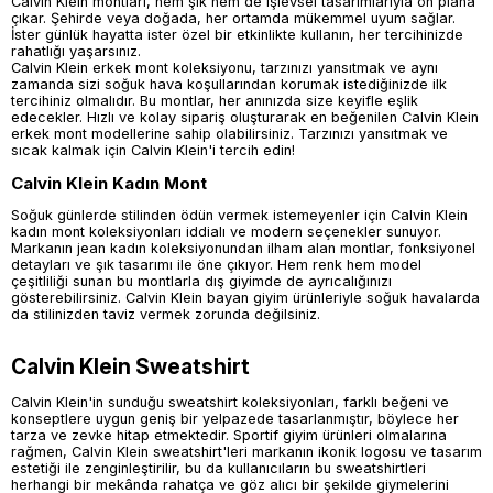
Calvin Klein montları, hem şık hem de işlevsel tasarımlarıyla ön plana
çıkar. Şehirde veya doğada, her ortamda mükemmel uyum sağlar.
İster günlük hayatta ister özel bir etkinlikte kullanın, her tercihinizde
rahatlığı yaşarsınız.
Calvin Klein erkek mont koleksiyonu, tarzınızı yansıtmak ve aynı
zamanda sizi soğuk hava koşullarından korumak istediğinizde ilk
tercihiniz olmalıdır. Bu montlar, her anınızda size keyifle eşlik
edecekler. Hızlı ve kolay sipariş oluşturarak en beğenilen Calvin Klein
erkek mont modellerine sahip olabilirsiniz. Tarzınızı yansıtmak ve
sıcak kalmak için Calvin Klein'i tercih edin!
Calvin Klein Kadın Mont
Soğuk günlerde stilinden ödün vermek istemeyenler için Calvin Klein
kadın mont koleksiyonları iddialı ve modern seçenekler sunuyor.
Markanın jean kadın koleksiyonundan ilham alan montlar, fonksiyonel
detayları ve şık tasarımı ile öne çıkıyor. Hem renk hem model
çeşitliliği sunan bu montlarla dış giyimde de ayrıcalığınızı
gösterebilirsiniz. Calvin Klein bayan giyim ürünleriyle soğuk havalarda
da stilinizden taviz vermek zorunda değilsiniz.
Calvin Klein Sweatshirt
Calvin Klein'in sunduğu sweatshirt koleksiyonları, farklı beğeni ve
konseptlere uygun geniş bir yelpazede tasarlanmıştır, böylece her
tarza ve zevke hitap etmektedir. Sportif giyim ürünleri olmalarına
rağmen, Calvin Klein sweatshirt'leri markanın ikonik logosu ve tasarım
estetiği ile zenginleştirilir, bu da kullanıcıların bu sweatshirtleri
herhangi bir mekânda rahatça ve göz alıcı bir şekilde giymelerini