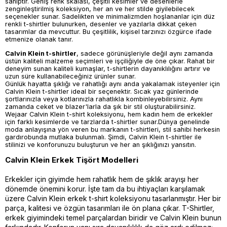
sahiptir. Geniş renk skalası, çeşitli kesimler ve desenlerle
zenginleştirilmiş koleksiyon, her an ve her stilde giyilebilecek
seçenekler sunar. Sadelikten ve minimalizmden hoşlananlar için düz
renkli t-shirtler bulunurken, desenler ve yazılarla dikkat çeken
tasarımlar da mevcuttur. Bu çeşitlilik, kişisel tarzınızı özgürce ifade
etmenize olanak tanır.
Calvin Klein t-shirtler
, sadece görünüşleriyle değil aynı zamanda
üstün kaliteli malzeme seçimleri ve işçiliğiyle de öne çıkar. Rahat bir
deneyim sunan kaliteli kumaşlar, t-shirtlerin dayanıklılığını artırır ve
uzun süre kullanabileceğiniz ürünler sunar.
Günlük hayatta şıklığı ve rahatlığı aynı anda yakalamak isteyenler için
Calvin Klein t-shirtler ideal bir seçenektir. Sıcak yaz günlerinde
şortlarınızla veya kotlarınızla rahatlıkla kombinleyebilirsiniz. Aynı
zamanda ceket ve blazer'larla da şık bir stil oluşturabilirsiniz.
Wejaar Calvin Klein t-shirt koleksiyonu, hem kadın hem de erkekler
için farklı kesimlerde ve tarzlarda t-shirtler sunar.Dünya genelinde
moda anlayışına yön veren bu markanın t-shirtleri, stil sahibi herkesin
gardırobunda mutlaka bulunmalı. Şimdi, Calvin Klein t-shirtler ile
stilinizi ve konforunuzu buluşturun ve her an şıklığınızı yansıtın.
Calvin Klein Erkek Tişört Modelleri
Erkekler için giyimde hem rahatlık hem de şıklık arayışı her
dönemde önemini korur. İşte tam da bu ihtiyaçları karşılamak
üzere Calvin Klein erkek t-shirt koleksiyonu tasarlanmıştır. Her bir
parça, kalitesi ve özgün tasarımları ile ön plana çıkar. T-Shirtler,
erkek giyimindeki temel parçalardan biridir ve Calvin Klein bunun