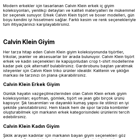
Modern erkekler için tasarlanan Calvin Klein erkek iç giyim
koleksiyonları, yenilikçi detayları ve kaliteli materyalleri ile mükemmel
bir seçenek sunuyor. Erkek Calvin Klein tişört ve boxer modelleri, gün
boyu kendini iyi hissetmeni sağlar. Farklı kesim ve renk seçenekleriyle
tüm ihtiyaçlarınızı karşılayabilirsiniz.
Calvin Klein Giyim
Her tarza hitap eden Calvin Klein giyim koleksiyonunda tişörtler,
trikolar, jeanler ve aksesuarlar bir arada bulunuyor. Calvin Klein tişört
erkek ve kadın seçenekleri ile kapüşonludan crop t-shirt modellerine
kadar pek çok alternatif bulabilirsiniz. Gardırobunu baştan yaratmak
isteyenler için Calvin Klein triko ürünler idealdir. Kalitenin ve şıklığın
markası ile tarzınızı ön plana çıkarabilirsiniz.
Calvin Klein Erkek Giyim
Günlük hayatın vazgeçilmezlerinden olan Calvin Klein erkek giyim
koleksiyonları; eşofman, gömlek, tişört ve jean gibi birçok ürünü
kapsıyor. Şık tasarımları ve dayanıklı kumaş yapısı ile stilinizi en iyi
şekilde yansıtabilirsiniz. Hem klasik hem de spor tarzda kombinler
oluşturabilmek için markanın erkek kategorisindeki ürünlerini tercih
edebilirsiniz.
Calvin Klein Kadın Giyim
Şıklık arayan kadınlar için markanın bayan giyim seçenekleri göz