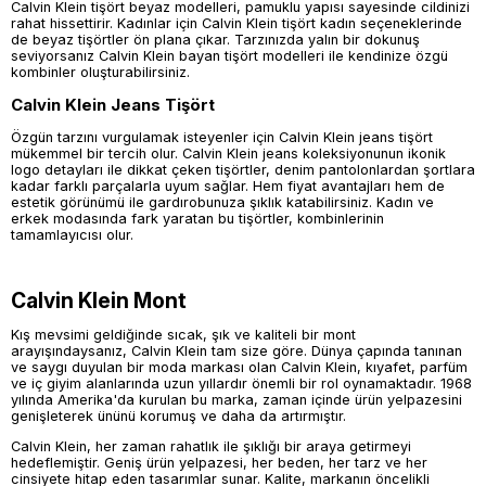
Calvin Klein tişört beyaz modelleri, pamuklu yapısı sayesinde cildinizi
rahat hissettirir. Kadınlar için Calvin Klein tişört kadın seçeneklerinde
de beyaz tişörtler ön plana çıkar. Tarzınızda yalın bir dokunuş
seviyorsanız Calvin Klein bayan tişört modelleri ile kendinize özgü
kombinler oluşturabilirsiniz.
Calvin Klein Jeans Tişört
Özgün tarzını vurgulamak isteyenler için Calvin Klein jeans tişört
mükemmel bir tercih olur. Calvin Klein jeans koleksiyonunun ikonik
logo detayları ile dikkat çeken tişörtler, denim pantolonlardan şortlara
kadar farklı parçalarla uyum sağlar. Hem fiyat avantajları hem de
estetik görünümü ile gardırobunuza şıklık katabilirsiniz. Kadın ve
erkek modasında fark yaratan bu tişörtler, kombinlerinin
tamamlayıcısı olur.
Calvin Klein Mont
Kış mevsimi geldiğinde sıcak, şık ve kaliteli bir mont
arayışındaysanız, Calvin Klein tam size göre. Dünya çapında tanınan
ve saygı duyulan bir moda markası olan Calvin Klein, kıyafet, parfüm
ve iç giyim alanlarında uzun yıllardır önemli bir rol oynamaktadır. 1968
yılında Amerika'da kurulan bu marka, zaman içinde ürün yelpazesini
genişleterek ününü korumuş ve daha da artırmıştır.
Calvin Klein, her zaman rahatlık ile şıklığı bir araya getirmeyi
hedeflemiştir. Geniş ürün yelpazesi, her beden, her tarz ve her
cinsiyete hitap eden tasarımlar sunar. Kalite, markanın öncelikli