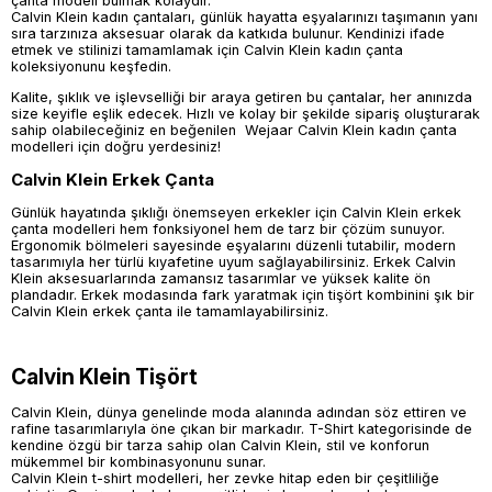
çanta modeli bulmak kolaydır.
Calvin Klein kadın çantaları, günlük hayatta eşyalarınızı taşımanın yanı
sıra tarzınıza aksesuar olarak da katkıda bulunur. Kendinizi ifade
etmek ve stilinizi tamamlamak için Calvin Klein kadın çanta
koleksiyonunu keşfedin.
Kalite, şıklık ve işlevselliği bir araya getiren bu çantalar, her anınızda
size keyifle eşlik edecek. Hızlı ve kolay bir şekilde sipariş oluşturarak
sahip olabileceğiniz en beğenilen Wejaar Calvin Klein kadın çanta
modelleri için doğru yerdesiniz!
Calvin Klein Erkek Çanta
Günlük hayatında şıklığı önemseyen erkekler için Calvin Klein erkek
çanta modelleri hem fonksiyonel hem de tarz bir çözüm sunuyor.
Ergonomik bölmeleri sayesinde eşyalarını düzenli tutabilir, modern
tasarımıyla her türlü kıyafetine uyum sağlayabilirsiniz. Erkek Calvin
Klein aksesuarlarında zamansız tasarımlar ve yüksek kalite ön
plandadır. Erkek modasında fark yaratmak için tişört kombinini şık bir
Calvin Klein erkek çanta ile tamamlayabilirsiniz.
Calvin Klein Tişört
Calvin Klein, dünya genelinde moda alanında adından söz ettiren ve
rafine tasarımlarıyla öne çıkan bir markadır. T-Shirt kategorisinde de
kendine özgü bir tarza sahip olan Calvin Klein, stil ve konforun
mükemmel bir kombinasyonunu sunar.
Calvin Klein t-shirt modelleri, her zevke hitap eden bir çeşitliliğe