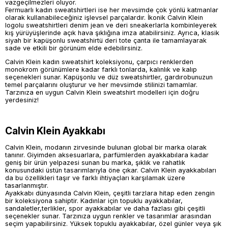
vazgeçilmezleri oluyor.
Fermuarlı kadın sweatshirtleri ise her mevsimde çok yönlü katmanlar
olarak kullanabileceğiniz işlevsel parçalardır. İkonik Calvin Klein
logolu sweatshirtleri denim jean ve deri sneakerlarla kombinleyerek
kış yürüyüşlerinde açık hava şıklığına imza atabilirsiniz. Ayrıca, klasik
siyah bir kapüşonlu sweatshirtü deri tote çanta ile tamamlayarak
sade ve etkili bir görünüm elde edebilirsiniz.
Calvin Klein kadın sweatshirt koleksiyonu, çarpıcı renklerden
monokrom görünümlere kadar farklı tonlarda, kalınlık ve kalıp
seçenekleri sunar. Kapüşonlu ve düz sweatshirtler, gardırobunuzun
temel parçalarını oluşturur ve her mevsimde stilinizi tamamlar.
Tarzınıza en uygun Calvin Klein sweatshirt modelleri için doğru
yerdesiniz!
Calvin Klein Ayakkabı
Calvin Klein, modanın zirvesinde bulunan global bir marka olarak
tanınır. Giyimden aksesuarlara, parfümlerden ayakkabılara kadar
geniş bir ürün yelpazesi sunan bu marka, şıklık ve rahatlık
konusundaki üstün tasarımlarıyla öne çıkar. Calvin Klein ayakkabıları
da bu özellikleri taşır ve farklı ihtiyaçları karşılamak üzere
tasarlanmıştır.
Ayakkabı dünyasında Calvin Klein, çeşitli tarzlara hitap eden zengin
bir koleksiyona sahiptir. Kadınlar için topuklu ayakkabılar,
sandaletler,terlikler, spor ayakkabılar ve daha fazlası gibi çeşitli
seçenekler sunar. Tarzınıza uygun renkler ve tasarımlar arasından
seçim yapabilirsiniz. Yüksek topuklu ayakkabılar, özel günler veya şık