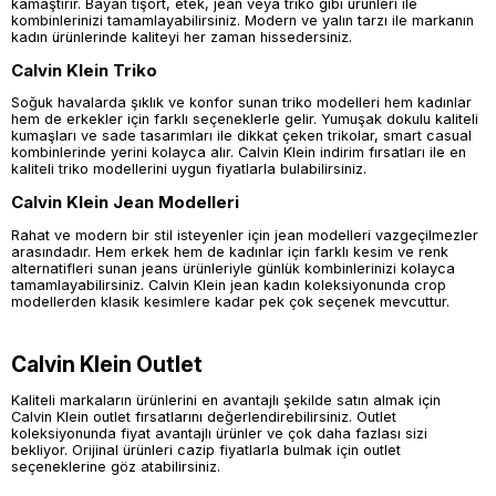
kamaştırır. Bayan tişört, etek, jean veya triko gibi ürünleri ile
kombinlerinizi tamamlayabilirsiniz. Modern ve yalın tarzı ile markanın
kadın ürünlerinde kaliteyi her zaman hissedersiniz.
Calvin Klein Triko
Soğuk havalarda şıklık ve konfor sunan triko modelleri hem kadınlar
hem de erkekler için farklı seçeneklerle gelir. Yumuşak dokulu kaliteli
kumaşları ve sade tasarımları ile dikkat çeken trikolar, smart casual
kombinlerinde yerini kolayca alır. Calvin Klein indirim fırsatları ile en
kaliteli triko modellerini uygun fiyatlarla bulabilirsiniz.
Calvin Klein Jean Modelleri
Rahat ve modern bir stil isteyenler için jean modelleri vazgeçilmezler
arasındadır. Hem erkek hem de kadınlar için farklı kesim ve renk
alternatifleri sunan jeans ürünleriyle günlük kombinlerinizi kolayca
tamamlayabilirsiniz. Calvin Klein jean kadın koleksiyonunda crop
modellerden klasik kesimlere kadar pek çok seçenek mevcuttur.
Calvin Klein Outlet
Kaliteli markaların ürünlerini en avantajlı şekilde satın almak için
Calvin Klein outlet fırsatlarını değerlendirebilirsiniz. Outlet
koleksiyonunda fiyat avantajlı ürünler ve çok daha fazlası sizi
bekliyor. Orijinal ürünleri cazip fiyatlarla bulmak için outlet
seçeneklerine göz atabilirsiniz.