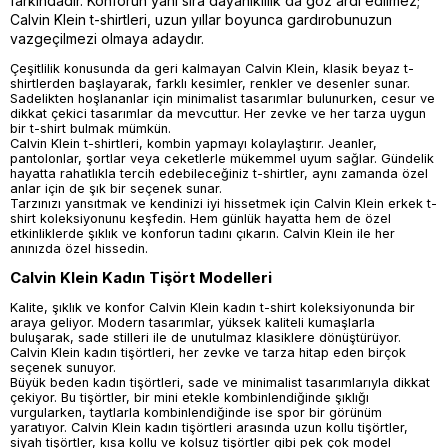
farkındadır. Konforun yanı sıra dayanıklılık da göz ardı edilmez;
Calvin Klein t-shirtleri, uzun yıllar boyunca gardırobunuzun
vazgeçilmezi olmaya adaydır.
Çeşitlilik konusunda da geri kalmayan Calvin Klein, klasik beyaz t-
shirtlerden başlayarak, farklı kesimler, renkler ve desenler sunar.
Sadelikten hoşlananlar için minimalist tasarımlar bulunurken, cesur ve
dikkat çekici tasarımlar da mevcuttur. Her zevke ve her tarza uygun
bir t-shirt bulmak mümkün.
Calvin Klein t-shirtleri, kombin yapmayı kolaylaştırır. Jeanler,
pantolonlar, şortlar veya ceketlerle mükemmel uyum sağlar. Gündelik
hayatta rahatlıkla tercih edebileceğiniz t-shirtler, aynı zamanda özel
anlar için de şık bir seçenek sunar.
Tarzınızı yansıtmak ve kendinizi iyi hissetmek için Calvin Klein erkek t-
shirt koleksiyonunu keşfedin. Hem günlük hayatta hem de özel
etkinliklerde şıklık ve konforun tadını çıkarın. Calvin Klein ile her
anınızda özel hissedin.
Calvin Klein Kadın Tişört Modelleri
Kalite, şıklık ve konfor Calvin Klein kadın t-shirt koleksiyonunda bir
araya geliyor. Modern tasarımlar, yüksek kaliteli kumaşlarla
buluşarak, sade stilleri ile de unutulmaz klasiklere dönüştürüyor.
Calvin Klein kadın tişörtleri, her zevke ve tarza hitap eden birçok
seçenek sunuyor.
Büyük beden kadın tişörtleri, sade ve minimalist tasarımlarıyla dikkat
çekiyor. Bu tişörtler, bir mini etekle kombinlendiğinde şıklığı
vurgularken, taytlarla kombinlendiğinde ise spor bir görünüm
yaratıyor. Calvin Klein kadın tişörtleri arasında uzun kollu tişörtler,
siyah tişörtler, kısa kollu ve kolsuz tişörtler gibi pek çok model