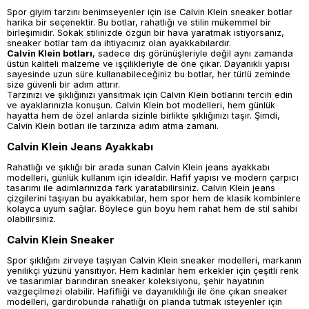
Spor giyim tarzını benimseyenler için ise Calvin Klein sneaker botlar
harika bir seçenektir. Bu botlar, rahatlığı ve stilin mükemmel bir
birleşimidir. Sokak stilinizde özgün bir hava yaratmak istiyorsanız,
sneaker botlar tam da ihtiyacınız olan ayakkabılardır.
Calvin Klein botları
, sadece dış görünüşleriyle değil aynı zamanda
üstün kaliteli malzeme ve işçilikleriyle de öne çıkar. Dayanıklı yapısı
sayesinde uzun süre kullanabileceğiniz bu botlar, her türlü zeminde
size güvenli bir adım attırır.
Tarzınızı ve şıklığınızı yansıtmak için Calvin Klein botlarını tercih edin
ve ayaklarınızla konuşun. Calvin Klein bot modelleri, hem günlük
hayatta hem de özel anlarda sizinle birlikte şıklığınızı taşır. Şimdi,
Calvin Klein botları ile tarzınıza adım atma zamanı.
Calvin Klein Jeans Ayakkabı
Rahatlığı ve şıklığı bir arada sunan Calvin Klein jeans ayakkabı
modelleri, günlük kullanım için idealdir. Hafif yapısı ve modern çarpıcı
tasarımı ile adımlarınızda fark yaratabilirsiniz. Calvin Klein jeans
çizgilerini taşıyan bu ayakkabılar, hem spor hem de klasik kombinlere
kolayca uyum sağlar. Böylece gün boyu hem rahat hem de stil sahibi
olabilirsiniz.
Calvin Klein Sneaker
Spor şıklığını zirveye taşıyan Calvin Klein sneaker modelleri, markanın
yenilikçi yüzünü yansıtıyor. Hem kadınlar hem erkekler için çeşitli renk
ve tasarımlar barındıran sneaker koleksiyonu, şehir hayatının
vazgeçilmezi olabilir. Hafifliği ve dayanıklılığı ile öne çıkan sneaker
modelleri, gardırobunda rahatlığı ön planda tutmak isteyenler için