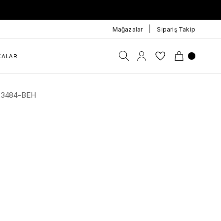
|
Mağazalar
Sipariş Takip
KALAR
J323484-BEH