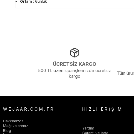
Ortam :
Günlük
Yaka Tipi :
Bisiklet Yaka
Sezon :
CO
Yaş Grubu :
Yetişkin
Görsel Açıklaması :
Stüdyo Çekim Ortamında Bulunan Işık ve Gölg
ÜCRETSİZ KARGO
500 TL üzeri siparişlerinizde ücretsiz
Tüm ürün
kargo
WEJAAR.COM.TR
HIZLI ERİŞİM
Hakkımızda
Mağazalarımız
Yardım
Blog
Garanti ve İade