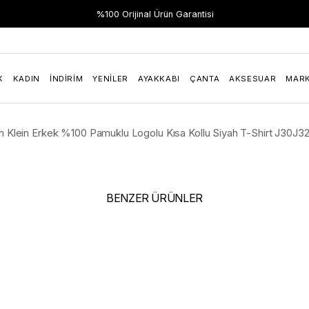
%100 Orijinal Ürün Garantisi
K
KADIN
İNDIRIM
YENILER
AYAKKABI
ÇANTA
AKSESUAR
MAR
in Klein Erkek %100 Pamuklu Logolu Kısa Kollu Siyah T-Shirt J30
BENZER ÜRÜNLER