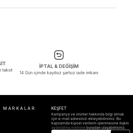
SİT
İPTAL & DEĞİŞİM
 taksit
14 Gün içinde kayıtsız şartsız iade imkanı
R MARKALAR
KEŞFET
Kampanya ve ürünler hakkında bilgi almak
için e-mail adresinizi ekleyebilirsiniz. Bu
i
kapsamda kişisel verilerin işlenmesine ilişkin
aydınlatma metnine
buradan ulaşabilirsiniz.