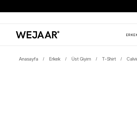
ERKE
Anasayfa
Erkek
Üst Giyim
T-Shirt
Calv