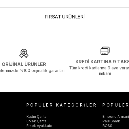
FIRSAT ÜRÜNLERİ
elenmelerden Dolayı Renk Farklılıkları Olabilir
KREDİ KARTINA 9 TAK
ORİJİNAL ÜRÜNLER
Tüm kredi kartlarına 9 aya varan
lerimizde %100 orijinallik garantisi
imkanı
POPÜLER KATEGORİLER
POPÜLE
Kadın Çanta
Emporio Arman
Erkek Çanta
Paul Shark
Erkek Ayakkabı
BOSS