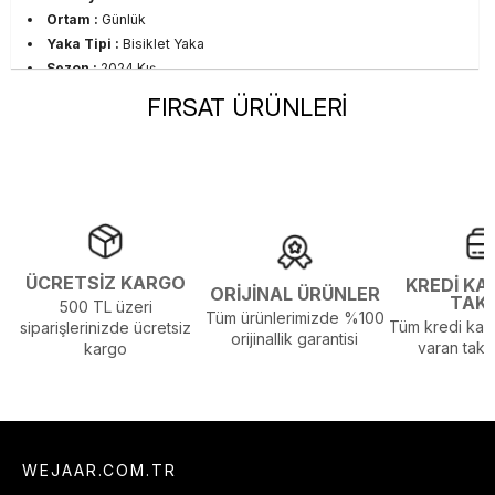
Ortam :
Günlük
Yaka Tipi :
Bisiklet Yaka
Sezon :
2024 Kış
Yaş Grubu :
Yetişkin
FIRSAT ÜRÜNLERİ
Görsel Açıklaması :
Stüdyo Çekim Ortamında Bulunan Işık ve
Gölgelenmelerden Dolayı Renk Farklılıkları Olabilir
ÜCRETSİZ KARGO
KREDİ KA
ORİJİNAL ÜRÜNLER
TAK
500 TL üzeri
Tüm ürünlerimizde %100
Tüm kredi kart
siparişlerinizde ücretsiz
orijinallik garantisi
varan taksi
kargo
WEJAAR.COM.TR