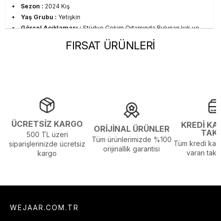
Sezon :
2024 Kış
Yaş Grubu :
Yetişkin
Görsel Açıklaması :
Stüdyo Çekim Ortamında Bulunan Işık ve
Gölgelenmelerden Dolayı Renk Farklılıkları Olabilir
FIRSAT ÜRÜNLERİ
ÜCRETSİZ KARGO
KREDİ KA
ORİJİNAL ÜRÜNLER
TAK
500 TL üzeri
Tüm ürünlerimizde %100
Tüm kredi kart
siparişlerinizde ücretsiz
orijinallik garantisi
varan taksi
kargo
WEJAAR.COM.TR