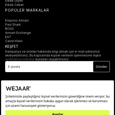
Erkek Giyim
Erkek Ceket
POPÜLER MARKALAR
Emporio Armani
Paul Shark
BOSS
Armani Exchange
EA7
Calvin Klein
KEŞFET
Kampanya ve ürünler hakkında bilgi almak için e-mail adresinizi
ekleyebilirsiniz. Bu kapsamda kişisel verilerin işlenmesine ilişkin
aydınlatma metnine
buradan ulaşabilirsiniz.
Gönder
© 2025 wejaar.com.tr. tüm hakları saklıdır.