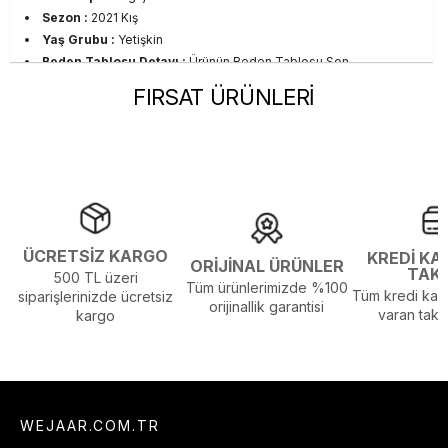
Sezon :
2021 Kış
Yaş Grubu :
Yetişkin
Beden Tablosu Detayı :
Ürünün Beden Tablosu Son
Resimdedir.
FIRSAT ÜRÜNLERİ
Görsel Açıklaması :
Stüdyo Çekim Ortamında Bulunan Işık ve
Gölgelenmelerden Dolayı Renk Farklılıkları Olabilir
ÜCRETSİZ KARGO
KREDİ KA
ORİJİNAL ÜRÜNLER
TAK
500 TL üzeri
Tüm ürünlerimizde %100
Tüm kredi kart
siparişlerinizde ücretsiz
orijinallik garantisi
varan taksi
kargo
WEJAAR.COM.TR