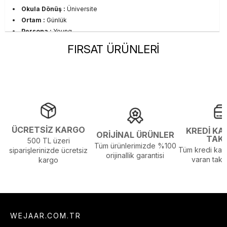
Okula Dönüş :
Üniversite
Ortam :
Günlük
Persona :
Young
Stil :
Günlük
FIRSAT ÜRÜNLERİ
Sezon :
2024 Kış
Yaş Grubu :
Yetişkin
Görsel Açıklaması :
Stüdyo Çekim Ortamında Bulunan Işık ve
Gölgelenmelerden Dolayı Renk Farklılıkları Olabilir
ÜCRETSİZ KARGO
KREDİ KA
ORİJİNAL ÜRÜNLER
TAK
500 TL üzeri
Tüm ürünlerimizde %100
Tüm kredi kart
siparişlerinizde ücretsiz
orijinallik garantisi
varan taksi
kargo
WEJAAR.COM.TR