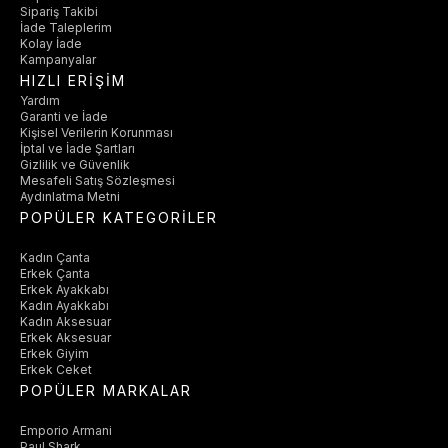
Sipariş Takibi
İade Taleplerim
Kolay İade
Kampanyalar
HIZLI ERİŞİM
Yardım
Garanti ve İade
Kişisel Verilerin Korunması
İptal ve İade Şartları
Gizlilik ve Güvenlik
Mesafeli Satış Sözleşmesi
Aydınlatma Metni
POPÜLER KATEGORİLER
Kadın Çanta
Erkek Çanta
Erkek Ayakkabı
Kadın Ayakkabı
Kadın Aksesuar
Erkek Aksesuar
Erkek Giyim
Erkek Ceket
POPÜLER MARKALAR
Emporio Armani
Paul Shark