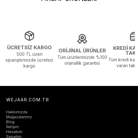
ÜCRETSİZ KARGO
KREDİ KA
ORİJİNAL ÜRÜNLER
TAK
500 TL üzeri
Tüm ürünlerimizde %100
Tüm kredi kart
siparişlerinizde ücretsiz
orijinallik garantisi
varan taksi
kargo
WEJAAR.COM.TR
Hakkımızda
Mağazalarımız
Blog
İletişim
Hesabım
Sepetim