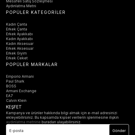
Mesafeli Satış Sözleşmesi
Aydınlatma Metni
POPÜLER KATEGORİLER
Kadın Çanta
Erkek Çanta
Erkek Ayakkabı
Kadın Ayakkabı
Kadın Aksesuar
Erkek Aksesuar
Erkek Giyim
Erkek Ceket
POPÜLER MARKALAR
Emporio Armani
Paul Shark
BOSS
Armani Exchange
EA7
Calvin Klein
KEŞFET
Kampanya ve ürünler hakkında bilgi almak için e-mail adresinizi
ekleyebilirsiniz. Bu kapsamda kişisel verilerin işlenmesine ilişkin
aydınlatma metnine
buradan ulaşabilirsiniz.
Gönder