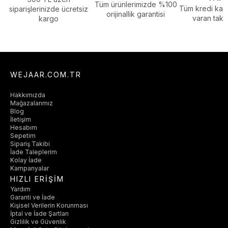
Tüm ürünlerimizde %100
Tüm kredi kart
siparişlerinizde ücretsiz
orijinallik garantisi
varan taksi
kargo
WEJAAR.COM.TR
Hakkımızda
Mağazalarımız
Blog
İletişim
Hesabım
Sepetim
Sipariş Takibi
İade Taleplerim
Kolay İade
Kampanyalar
HIZLI ERİŞİM
Yardım
Garanti ve İade
Kişisel Verilerin Korunması
İptal ve İade Şartları
Gizlilik ve Güvenlik