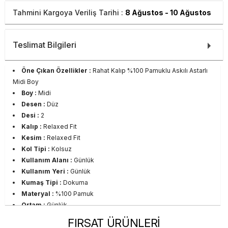
Tahmini Kargoya Veriliş Tarihi :
8 Ağustos - 10 Ağustos
Teslimat Bilgileri
Öne Çıkan Özellikler :
Rahat Kalıp %100 Pamuklu Askılı Astarlı
Midi Boy
Boy :
Midi
Desen :
Düz
Desi :
2
Kalıp :
Relaxed Fit
Kesim :
Relaxed Fit
Kol Tipi :
Kolsuz
Kullanım Alanı :
Günlük
Kullanım Yeri :
Günlük
Kumaş Tipi :
Dokuma
Materyal :
%100 Pamuk
Ortam :
Günlük
Yaka Tipi :
Yuvarlak Yaka
FIRSAT ÜRÜNLERİ
Sezon :
2025 Yaz