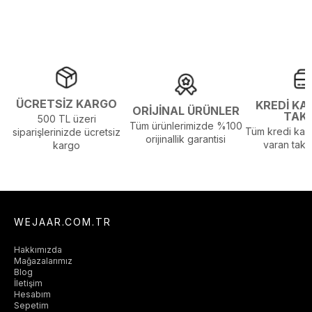
Yaş Grubu :
Yetişkin
Görsel Açıklaması :
Stüdyo Çekim Ortamında Bulunan Işık ve
Gölgelenmelerden Dolayı Renk Farklılıkları Olabilir
Menşei :
Çin
ÜCRETSİZ KARGO
KREDİ KA
ORİJİNAL ÜRÜNLER
TAK
500 TL üzeri
Tüm ürünlerimizde %100
Tüm kredi kart
siparişlerinizde ücretsiz
orijinallik garantisi
varan taksi
kargo
WEJAAR.COM.TR
Hakkımızda
Mağazalarımız
Blog
İletişim
Hesabım
Sepetim