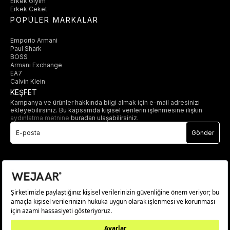
Erkek Giyim
Erkek Ceket
POPÜLER MARKALAR
Emporio Armani
Paul Shark
BOSS
Armani Exchange
EA7
Calvin Klein
KEŞFET
Kampanya ve ürünler hakkında bilgi almak için e-mail adresinizi
ekleyebilirsiniz. Bu kapsamda kişisel verilerin işlenmesine ilişkin
aydınlatma metnine
buradan ulaşabilirsiniz.
Gönder
© 2025 wejaar.com.tr. tüm hakları saklıdır.