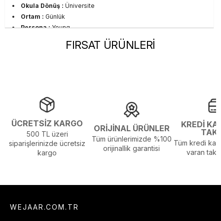
Okula Dönüş :
Üniversite
Ortam :
Günlük
Persona :
Young
Sezon :
2026 Kış
FIRSAT ÜRÜNLERİ
Yaş Grubu :
Yetişkin
Görsel Açıklaması :
Stüdyo Çekim Ortamında Bulunan Işık ve
Gölgelenmelerden Dolayı Renk Farklılıkları Olabilir
Menşei :
Sri Lanka
ÜCRETSİZ KARGO
KREDİ KA
ORİJİNAL ÜRÜNLER
TAK
500 TL üzeri
Tüm ürünlerimizde %100
Tüm kredi kart
siparişlerinizde ücretsiz
orijinallik garantisi
varan taksi
kargo
WEJAAR.COM.TR