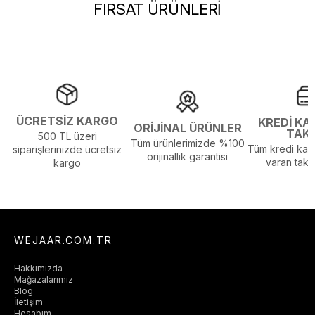
FIRSAT ÜRÜNLERİ
Sezon :
2026 Yaz
Yaş Grubu :
Yetişkin
Görsel Açıklaması :
Stüdyo Çekim Ortamında Bulunan Işık ve
Gölgelenmelerden Dolayı Renk Farklılıkları Olabilir
Menşei :
Türkiye
ÜCRETSİZ KARGO
KREDİ KA
ORİJİNAL ÜRÜNLER
TAK
500 TL üzeri
Tüm ürünlerimizde %100
Tüm kredi kart
siparişlerinizde ücretsiz
orijinallik garantisi
varan taksi
kargo
WEJAAR.COM.TR
Hakkımızda
Mağazalarımız
Blog
İletişim
Hesabım