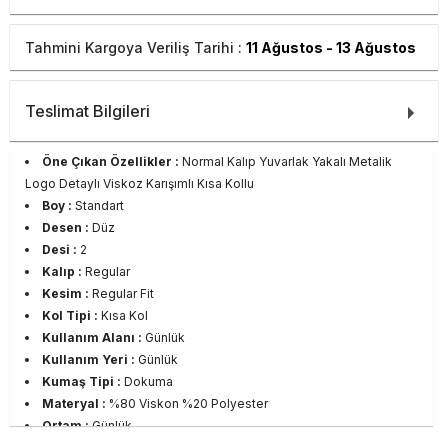
Tahmini Kargoya Veriliş Tarihi :
11 Ağustos - 13 Ağustos
Teslimat Bilgileri
Öne Çıkan Özellikler :
Normal Kalıp Yuvarlak Yakalı Metalik
Logo Detaylı Viskoz Karışımlı Kısa Kollu
Boy :
Standart
Desen :
Düz
Desi :
2
Kalıp :
Regular
Kesim :
Regular Fit
Kol Tipi :
Kısa Kol
Kullanım Alanı :
Günlük
Kullanım Yeri :
Günlük
Kumaş Tipi :
Dokuma
Materyal :
%80 Viskon %20 Polyester
Ortam :
Günlük
Yaka Tipi :
Yuvarlak Yaka