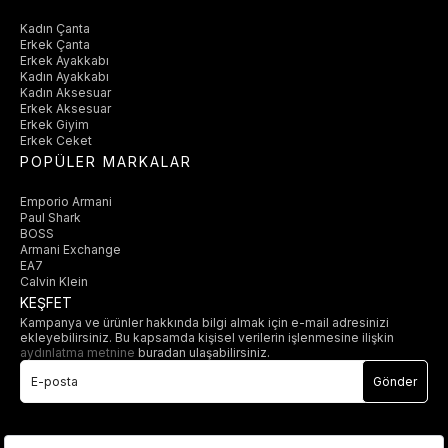
Kadın Çanta
Erkek Çanta
Erkek Ayakkabı
Kadın Ayakkabı
Kadın Aksesuar
Erkek Aksesuar
Erkek Giyim
Erkek Ceket
POPÜLER MARKALAR
Emporio Armani
Paul Shark
BOSS
Armani Exchange
EA7
Calvin Klein
KEŞFET
Kampanya ve ürünler hakkında bilgi almak için e-mail adresinizi
ekleyebilirsiniz. Bu kapsamda kişisel verilerin işlenmesine ilişkin
aydınlatma metnine
buradan ulaşabilirsiniz.
Gönder