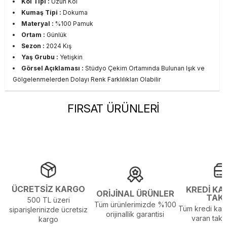
Kol Tipi :
Uzun Kol
Kumaş Tipi :
Dokuma
Materyal :
%100 Pamuk
Ortam :
Günlük
Sezon :
2024 Kış
Yaş Grubu :
Yetişkin
Görsel Açıklaması :
Stüdyo Çekim Ortamında Bulunan Işık ve
Gölgelenmelerden Dolayı Renk Farklılıkları Olabilir
FIRSAT ÜRÜNLERİ
ÜCRETSİZ KARGO
KREDİ KA
ORİJİNAL ÜRÜNLER
TAK
500 TL üzeri
Tüm ürünlerimizde %100
Tüm kredi kart
siparişlerinizde ücretsiz
orijinallik garantisi
varan taksi
kargo