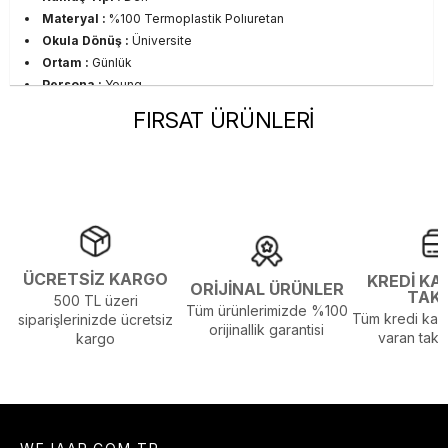
Materyal :
%100 Termoplastik Polıuretan
Okula Dönüş :
Üniversite
Ortam :
Günlük
Persona :
Young
Sezon :
2026 Yaz
FIRSAT ÜRÜNLERİ
Yaş Grubu :
Yetişkin
Görsel Açıklaması :
Stüdyo Çekim Ortamında Bulunan Işık ve
Gölgelenmelerden Dolayı Renk Farklılıkları Olabilir
Menşei :
Çin
ÜCRETSİZ KARGO
KREDİ KA
ORİJİNAL ÜRÜNLER
TAK
500 TL üzeri
Tüm ürünlerimizde %100
Tüm kredi kart
siparişlerinizde ücretsiz
orijinallik garantisi
varan taksi
kargo