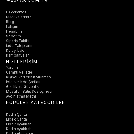
WEJAAR.COM.TR
Hakkımızda
Mağazalarımız
Blog
İletişim
Hesabım
Sepetim
Sipariş Takibi
İade Taleplerim
Kolay İade
Kampanyalar
HIZLI ERİŞİM
Yardım
Garanti ve İade
Kişisel Verilerin Korunması
İptal ve İade Şartları
Gizlilik ve Güvenlik
Mesafeli Satış Sözleşmesi
Aydınlatma Metni
POPÜLER KATEGORİLER
Kadın Çanta
Erkek Çanta
Erkek Ayakkabı
Kadın Ayakkabı
Kadın Aksesuar