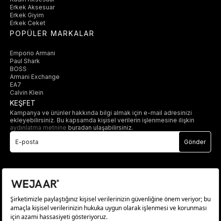
Erkek Aksesuar
Erkek Giyim
Erkek Ceket
POPÜLER MARKALAR
Emporio Armani
Paul Shark
BOSS
Armani Exchange
EA7
Calvin Klein
KEŞFET
Kampanya ve ürünler hakkında bilgi almak için e-mail adresinizi
ekleyebilirsiniz. Bu kapsamda kişisel verilerin işlenmesine ilişkin
aydınlatma metnine
buradan ulaşabilirsiniz.
Gönder
© 2025 wejaar.com.tr. tüm hakları saklıdır.