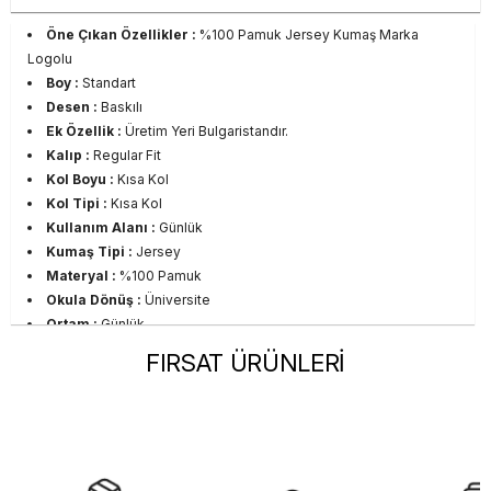
Öne Çıkan Özellikler :
%100 Pamuk Jersey Kumaş Marka
Logolu
Boy :
Standart
Desen :
Baskılı
Ek Özellik :
Üretim Yeri Bulgaristandır.
Kalıp :
Regular Fit
Kol Boyu :
Kısa Kol
Kol Tipi :
Kısa Kol
Kullanım Alanı :
Günlük
Kumaş Tipi :
Jersey
Materyal :
%100 Pamuk
Okula Dönüş :
Üniversite
Ortam :
Günlük
Persona :
Young
FIRSAT ÜRÜNLERİ
Yaka Tipi :
Bisiklet Yaka
Sezon :
2023 Yaz
Yaş Grubu :
Yetişkin
Beden Tablosu Detayı :
Ürünün Beden Tablosu Son
Resimdedir.