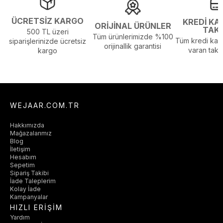
Görsel Açıklaması :
Stüdyo Çekim Ortamında Bulunan Işık ve
Gölgelenmelerden Dolayı Renk Farklılıkları Olabilir
ÜCRETSİZ KARGO
KREDİ KA
ORİJİNAL ÜRÜNLER
TAK
500 TL üzeri
Tüm ürünlerimizde %100
Tüm kredi kart
siparişlerinizde ücretsiz
orijinallik garantisi
varan taksi
kargo
WEJAAR.COM.TR
Hakkımızda
Mağazalarımız
Blog
İletişim
Hesabım
Sepetim
Sipariş Takibi
İade Taleplerim
Kolay İade
Kampanyalar
HIZLI ERİŞİM
Yardım