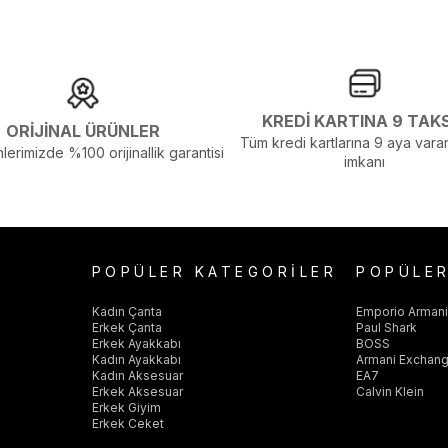
KREDİ KARTINA 9 TAK
ORİJİNAL ÜRÜNLER
Tüm kredi kartlarına 9 aya varan
lerimizde %100 orijinallik garantisi
imkanı
elenmelerden Dolayı Renk Farklılıkları Olabilir
POPÜLER KATEGORİLER
POPÜLE
Kadın Çanta
Emporio Arman
Erkek Çanta
Paul Shark
Erkek Ayakkabı
BOSS
Kadın Ayakkabı
Armani Exchan
Kadın Aksesuar
EA7
Erkek Aksesuar
Calvin Klein
Erkek Giyim
Erkek Ceket