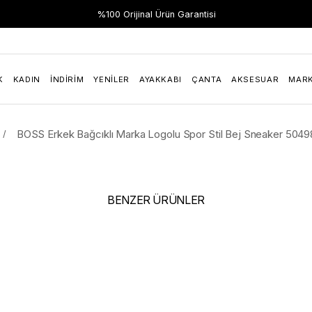
Hızlı Teslimat
%100 Orijinal Ürün Garantisi
K
KADIN
İNDIRIM
YENILER
AYAKKABI
ÇANTA
AKSESUAR
MAR
BOSS Erkek Bağcıklı Marka Logolu Spor Stil Bej Sneaker 504
BENZER ÜRÜNLER