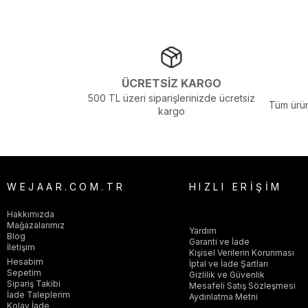
Ortam :
Günlük
Persona :
Young
Stil :
Günlük
Taban Materyali :
Kauçuk
ÜCRETSİZ KARGO
Taban Tipi :
Düz Taban
500 TL üzeri siparişlerinizde ücretsiz
Tüm ürün
Topuk Boyu :
Orta Topuklu
kargo
Topuk Tipi :
Dolgu Topuklu
Sezon :
2024 Yaz
Yaş Grubu :
Yetişkin
Görsel Açıklaması :
Stüdyo Çekim Ortamında Bulunan Işık ve Gölg
WEJAAR.COM.TR
HIZLI ERİŞİM
Hakkımızda
Mağazalarımız
Yardım
Blog
Garanti ve İade
İletişim
Kişisel Verilerin Korunması
Hesabım
İptal ve İade Şartları
Sepetim
Gizlilik ve Güvenlik
Sipariş Takibi
Mesafeli Satış Sözleşmesi
İade Taleplerim
Aydınlatma Metni
Kolay İade