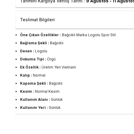
Tahmini Kargoya Veriliş Tarihi :
9 Ağustos - 11 Ağusto
Teslimat Bilgileri
Öne Çıkan Özellikler :
Bağcıklı Marka Logolu Spor Stil
Bağlama Şekli :
Bağcıklı
Desen :
Logolu
Dokuma Tipi :
Örgü
Ek Özellik :
Üretim Yeri Vietnam
Kalıp :
Normal
Kapama Şekli :
Bağcıklı
Kesim :
Normal Kesim
Kullanım Alanı :
Günlük
Kullanım Yeri :
Günlük
Kumaş Tipi :
Deri
Materyal :
%100 Deri
Okula Dönüş :
Üniversite