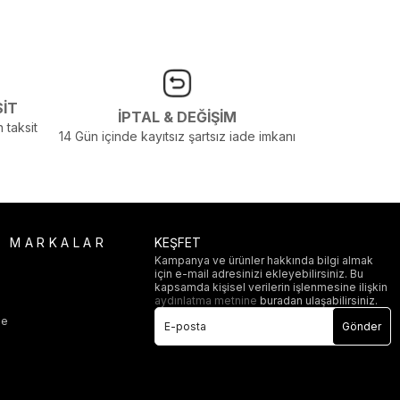
SİT
İPTAL & DEĞİŞİM
 taksit
14 Gün içinde kayıtsız şartsız iade imkanı
R MARKALAR
KEŞFET
Kampanya ve ürünler hakkında bilgi almak
için e-mail adresinizi ekleyebilirsiniz. Bu
i
kapsamda kişisel verilerin işlenmesine ilişkin
aydınlatma metnine
buradan ulaşabilirsiniz.
ge
Gönder