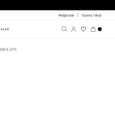
|
Mağazalar
Sipariş Takip
KALAR
98904-270