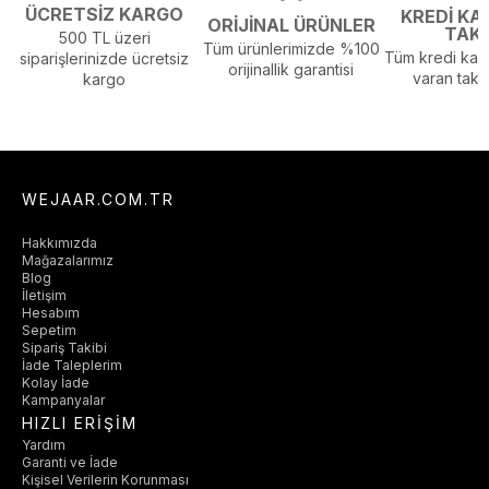
ÜCRETSİZ KARGO
KREDİ KA
Yaş Grubu :
Yetişkin
ORİJİNAL ÜRÜNLER
TAK
500 TL üzeri
Görsel Açıklaması :
Stüdyo Çekim Ortamında Bulunan Işık ve
Tüm ürünlerimizde %100
Tüm kredi kart
siparişlerinizde ücretsiz
Gölgelenmelerden Dolayı Renk Farklılıkları Olabilir
orijinallik garantisi
varan taksi
kargo
WEJAAR.COM.TR
Hakkımızda
Mağazalarımız
Blog
İletişim
Hesabım
Sepetim
Sipariş Takibi
İade Taleplerim
Kolay İade
Kampanyalar
HIZLI ERİŞİM
Yardım
Garanti ve İade
Kişisel Verilerin Korunması