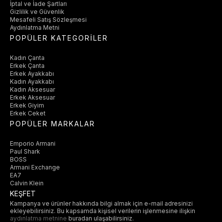
İptal ve İade Şartları
Gizlilik ve Güvenlik
Mesafeli Satış Sözleşmesi
Aydınlatma Metni
POPÜLER KATEGORİLER
Kadın Çanta
Erkek Çanta
Erkek Ayakkabı
Kadın Ayakkabı
Kadın Aksesuar
Erkek Aksesuar
Erkek Giyim
Erkek Ceket
POPÜLER MARKALAR
Emporio Armani
Paul Shark
BOSS
Armani Exchange
EA7
Calvin Klein
KEŞFET
Kampanya ve ürünler hakkında bilgi almak için e-mail adresinizi
ekleyebilirsiniz. Bu kapsamda kişisel verilerin işlenmesine ilişkin
aydınlatma metnine
buradan ulaşabilirsiniz.