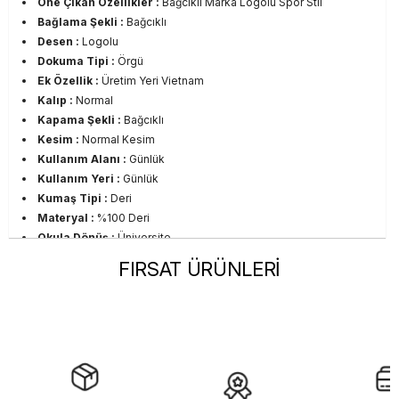
Öne Çıkan Özellikler :
Bağcıklı Marka Logolu Spor Stil
Bağlama Şekli :
Bağcıklı
Desen :
Logolu
Dokuma Tipi :
Örgü
Ek Özellik :
Üretim Yeri Vietnam
Kalıp :
Normal
Kapama Şekli :
Bağcıklı
Kesim :
Normal Kesim
Kullanım Alanı :
Günlük
Kullanım Yeri :
Günlük
Kumaş Tipi :
Deri
Materyal :
%100 Deri
Okula Dönüş :
Üniversite
Ortam :
Günlük
FIRSAT ÜRÜNLERİ
Persona :
Young
Stil :
Günlük
Taban Materyali :
Kauçuk
Taban Tipi :
Düz Taban
Topuk Boyu :
Orta Topuklu
Topuk Tipi :
Dolgu Topuklu
Sezon :
2024 Yaz