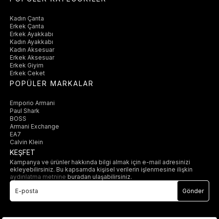
Kadın Çanta
Erkek Çanta
Erkek Ayakkabı
Kadın Ayakkabı
Kadın Aksesuar
Erkek Aksesuar
Erkek Giyim
Erkek Ceket
POPÜLER MARKALAR
Emporio Armani
Paul Shark
BOSS
Armani Exchange
EA7
Calvin Klein
KEŞFET
Kampanya ve ürünler hakkında bilgi almak için e-mail adresinizi
ekleyebilirsiniz. Bu kapsamda kişisel verilerin işlenmesine ilişkin
aydınlatma metnine
buradan ulaşabilirsiniz.
Gönder