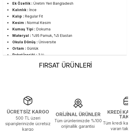
Ek Özellik :
Üretim Yeri Bangladesh
Kalınlık :
İnce
Kalıp :
Regular Fit
Kesim :
Normal Kesim
Kumaş Tipi :
Dokuma
Materyal :
%95 Pamuk, %5 Elastan
Okula Dönüş :
Üniversite
Ortam :
Günlük
Paket İçeriği :
3 lü
Persona :
Young
FIRSAT ÜRÜNLERİ
Sezon :
CO
Yaş Grubu :
Yetişkin
Görsel Açıklaması :
Stüdyo Çekim Ortamında Bulunan Işık ve
Gölgelenmelerden Dolayı Renk Farklılıkları Olabilir
ÜCRETSİZ KARGO
KREDİ KA
ORİJİNAL ÜRÜNLER
TAK
500 TL üzeri
Tüm ürünlerimizde %100
Tüm kredi kart
siparişlerinizde ücretsiz
orijinallik garantisi
varan taksi
kargo