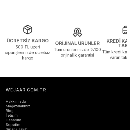
ÜCRETSİZ KARGO
KREDİ KA
ORİJİNAL ÜRÜNLER
TAK
500 TL üzeri
Tüm ürünlerimizde %100
Tüm kredi kart
siparişlerinizde ücretsiz
orijinallik garantisi
varan taksi
kargo
WEJAAR.COM.TR
Hakkımızda
Mağazalarımız
Blog
İletişim
Hesabım
Sepetim
Sipariş Takibi