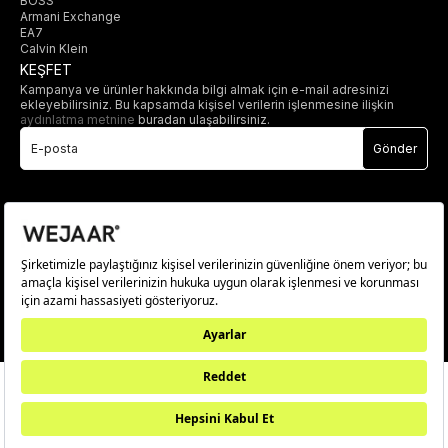
BOSS
Armani Exchange
EA7
Calvin Klein
KEŞFET
Kampanya ve ürünler hakkında bilgi almak için e-mail adresinizi
ekleyebilirsiniz. Bu kapsamda kişisel verilerin işlenmesine ilişkin
aydınlatma metnine
buradan ulaşabilirsiniz.
Gönder
© 2025 wejaar.com.tr. tüm hakları saklıdır.