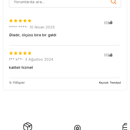
(0)
**** ****
10 Nisan 2025
Əladır, ölçüsü birə bir gəldi
(0)
f** k**
3 Ağustos 2024
kaliteli hizmet
🚀 YGDigital
Kaynak: Trendyol