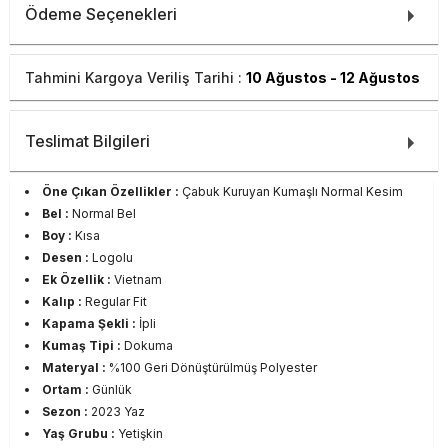
Ödeme Seçenekleri
Tahmini Kargoya Veriliş Tarihi :
10 Ağustos - 12 Ağustos
Teslimat Bilgileri
Öne Çıkan Özellikler :
Çabuk Kuruyan Kumaşlı Normal Kesim
Bel :
Normal Bel
Boy :
Kısa
Desen :
Logolu
Ek Özellik :
Vietnam
Kalıp :
Regular Fit
Kapama Şekli :
İpli
Kumaş Tipi :
Dokuma
Materyal :
%100 Geri Dönüştürülmüş Polyester
Ortam :
Günlük
Sezon :
2023 Yaz
Yaş Grubu :
Yetişkin