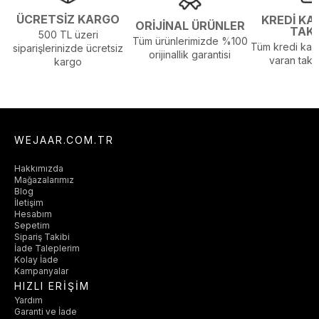
ÜCRETSİZ KARGO
KREDİ KA
ORİJİNAL ÜRÜNLER
TAK
500 TL üzeri
Tüm ürünlerimizde %100
Tüm kredi kart
siparişlerinizde ücretsiz
orijinallik garantisi
varan taksi
kargo
WEJAAR.COM.TR
Hakkımızda
Mağazalarımız
Blog
İletişim
Hesabım
Sepetim
Sipariş Takibi
İade Taleplerim
Kolay İade
Kampanyalar
HIZLI ERİŞİM
Yardım
Garanti ve İade