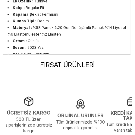
Ek Özellik :
Türkiye
Kalıp :
Regular Fit
Kapama Şekli :
Fermuarlı
Kumaş Tipi :
Denim
Materyal :
%58 Pamuk %20 Geri Dönüşümlü Pamuk %14 Liyosel
%6 Elastomulester %2 Elasten
Ortam :
Günlük
Sezon :
2023 Yaz
Yaş Grubu :
Yetişkin
Görsel Açıklaması :
Stüdyo Çekim Ortamında Bulunan Işık ve
FIRSAT ÜRÜNLERİ
Gölgelenmelerden Dolayı Renk Farklılıkları Olabilir
ÜCRETSİZ KARGO
KREDİ KA
ORİJİNAL ÜRÜNLER
TAK
500 TL üzeri
Tüm ürünlerimizde %100
Tüm kredi kart
siparişlerinizde ücretsiz
orijinallik garantisi
varan taksi
kargo