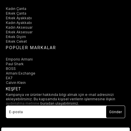
Kadın Çanta
Erkek Çanta
Erkek Ayakkabı
Kadın Ayakkabı
Kadın Aksesuar
Erkek Aksesuar
Erkek Giyim
Erkek Ceket
POPÜLER MARKALAR
Emporio Armani
Paul Shark
BOSS
Armani Exchange
EA7
Calvin Klein
KEŞFET
Kampanya ve ürünler hakkında bilgi almak için e-mail adresinizi
ekleyebilirsiniz. Bu kapsamda kişisel verilerin işlenmesine ilişkin
aydınlatma metnine
buradan ulaşabilirsiniz.
Gönder