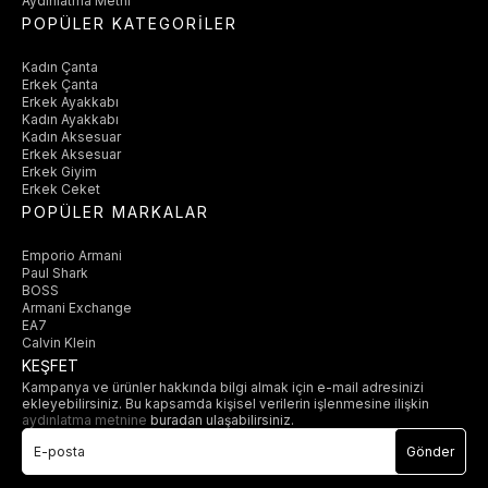
Aydınlatma Metni
POPÜLER KATEGORİLER
Kadın Çanta
Erkek Çanta
Erkek Ayakkabı
Kadın Ayakkabı
Kadın Aksesuar
Erkek Aksesuar
Erkek Giyim
Erkek Ceket
POPÜLER MARKALAR
Emporio Armani
Paul Shark
BOSS
Armani Exchange
EA7
Calvin Klein
KEŞFET
Kampanya ve ürünler hakkında bilgi almak için e-mail adresinizi
ekleyebilirsiniz. Bu kapsamda kişisel verilerin işlenmesine ilişkin
aydınlatma metnine
buradan ulaşabilirsiniz.
Gönder