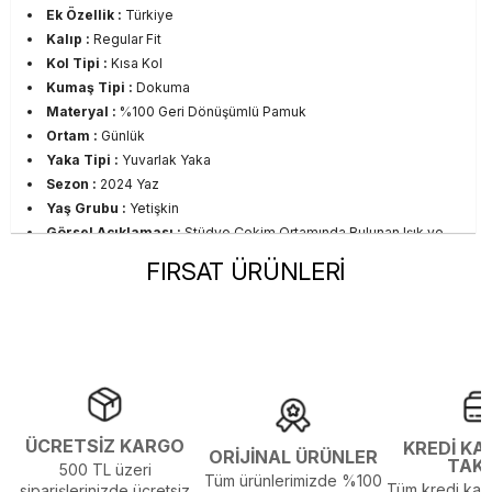
Ek Özellik :
Türkiye
Kalıp :
Regular Fit
Kol Tipi :
Kısa Kol
Kumaş Tipi :
Dokuma
Materyal :
%100 Geri Dönüşümlü Pamuk
Ortam :
Günlük
Yaka Tipi :
Yuvarlak Yaka
Sezon :
2024 Yaz
Yaş Grubu :
Yetişkin
Görsel Açıklaması :
Stüdyo Çekim Ortamında Bulunan Işık ve
Gölgelenmelerden Dolayı Renk Farklılıkları Olabilir
FIRSAT ÜRÜNLERİ
ÜCRETSİZ KARGO
KREDİ KA
ORİJİNAL ÜRÜNLER
TAK
500 TL üzeri
Tüm ürünlerimizde %100
Tüm kredi kart
siparişlerinizde ücretsiz