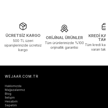
ÜCRETSİZ KARGO
KREDİ KA
ORİJİNAL ÜRÜNLER
TAK
500 TL üzeri
Tüm ürünlerimizde %100
Tüm kredi kart
siparişlerinizde ücretsiz
orijinallik garantisi
varan taksi
kargo
WEJAAR.COM.TR
Hakkımızda
Mağazalarımız
Blog
İletişim
Hesabım
Sepetim