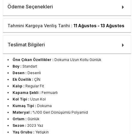
Ödeme Seçenekleri
Tahmini Kargoya Veriliş Tarihi :
11 Ağustos - 13 Ağustos
Teslimat Bilgileri
Öne Çıkan Özellikler :
Dokuma Uzun Kollu Günlük
Boy :
Standart
Desen :
Desenli
Ek Özellik :
ÇİN
Kalıp :
Regular Fit
Kapama Şekli :
Fermuarlı
Kol Tipi :
Uzun Kol
Kumaş Tipi :
Dokuma
Materyal :
%100 Geri Dönüşümlü Polyamid
Ortam :
Günlük
Sezon :
2023 Yaz
Yaş Grubu :
Yetişkin