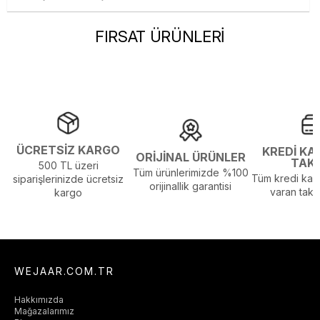
FIRSAT ÜRÜNLERİ
ÜCRETSİZ KARGO
KREDİ KA
ORİJİNAL ÜRÜNLER
TAK
500 TL üzeri
Tüm ürünlerimizde %100
Tüm kredi kart
siparişlerinizde ücretsiz
orijinallik garantisi
varan taksi
kargo
WEJAAR.COM.TR
Hakkımızda
Mağazalarımız