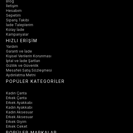
Blog
İletişim
Hesabım
Sepetim
Sipariş Takibi
İade Taleplerim
Kolay İade
Kampanyalar
HIZLI ERİŞİM
Yardım
Garanti ve İade
Kişisel Verilerin Korunması
İptal ve İade Şartları
Gizlilik ve Güvenlik
Mesafeli Satış Sözleşmesi
Aydınlatma Metni
POPÜLER KATEGORİLER
Kadın Çanta
Erkek Çanta
Erkek Ayakkabı
Kadın Ayakkabı
Kadın Aksesuar
Erkek Aksesuar
Erkek Giyim
Erkek Ceket
POPÜLER MARKALAR