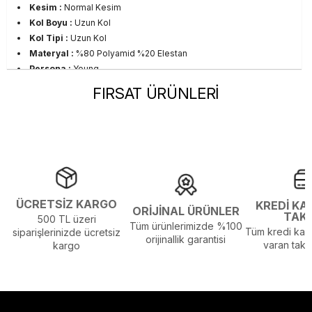
Kesim :
Normal Kesim
Kol Boyu :
Uzun Kol
Kol Tipi :
Uzun Kol
Materyal :
%80 Polyamid %20 Elestan
Persona :
Young
Sezon :
2023 Kış
FIRSAT ÜRÜNLERİ
Yaş Grubu :
Yetişkin
Beden Tablosu Detayı :
Ürünün Beden Tablosu Son
Resimdedir.
Görsel Açıklaması :
Stüdyo Çekim Ortamında Bulunan Işık ve
Gölgelenmelerden Dolayı Renk Farklılıkları Olabilir
ÜCRETSİZ KARGO
KREDİ KA
ORİJİNAL ÜRÜNLER
TAK
500 TL üzeri
Tüm ürünlerimizde %100
Tüm kredi kart
siparişlerinizde ücretsiz
orijinallik garantisi
varan taksi
kargo