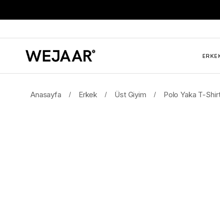
ERKE
Anasayfa
Erkek
Üst Giyim
Polo Yaka T-Shir