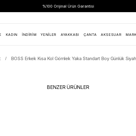
Hızlı Teslimat
%100 Orijinal Ürün Garantisi
K
KADIN
İNDIRIM
YENILER
AYAKKABI
ÇANTA
AKSESUAR
MAR
t
BOSS Erkek Kısa Kol Gömlek Yaka Standart Boy Günlük Siya
BENZER ÜRÜNLER