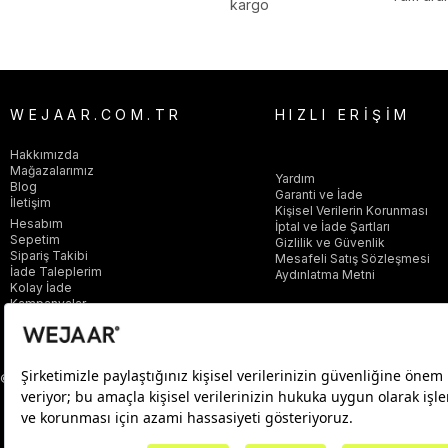
kargo
WEJAAR.COM.TR
HIZLI ERİŞİM
Hakkımızda
Mağazalarımız
Yardım
Blog
Garanti ve İade
İletişim
Kişisel Verilerin Korunması
Hesabım
İptal ve İade Şartları
Sepetim
Gizlilik ve Güvenlik
Sipariş Takibi
Mesafeli Satış Sözleşmesi
İade Taleplerim
Aydınlatma Metni
Kolay İade
Kampanyalar
© 2025 wejaar.com.tr. tüm hakları saklıdır.