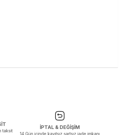
SİT
İPTAL & DEĞİŞİM
 taksit
14 Gün içinde kayıtsız şartsız iade imkanı