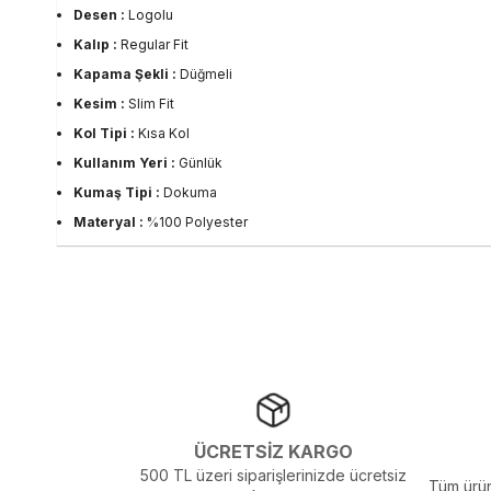
Desen :
Logolu
Kalıp :
Regular Fit
Kapama Şekli :
Düğmeli
Kesim :
Slim Fit
Kol Tipi :
Kısa Kol
Kullanım Yeri :
Günlük
Kumaş Tipi :
Dokuma
Materyal :
%100 Polyester
Yaka Tipi :
Polo Yaka
Sezon :
2024 Sonbahar
Yaş Grubu :
Yetişkin
ÜCRETSİZ KARGO
500 TL üzeri siparişlerinizde ücretsiz
Tüm ürün