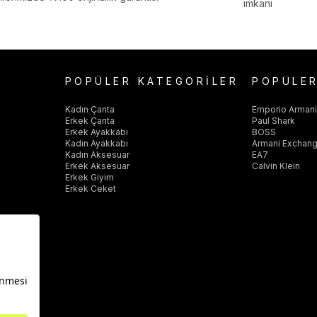
imkanı
POPÜLER KATEGORİLER
POPÜLE
Kadın Çanta
Emporio Arman
Erkek Çanta
Paul Shark
Erkek Ayakkabı
BOSS
Kadın Ayakkabı
Armani Exchan
Kadın Aksesuar
EA7
Erkek Aksesuar
Calvin Klein
Erkek Giyim
Erkek Ceket