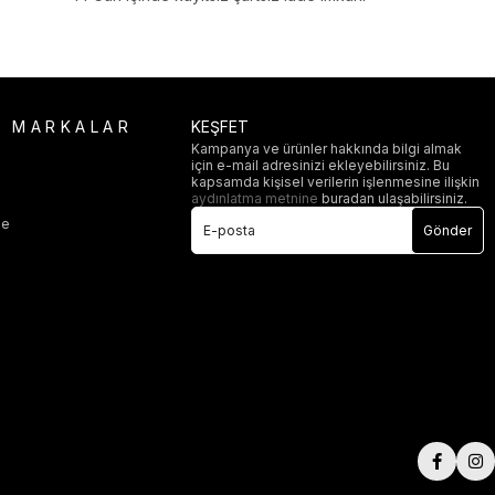
R MARKALAR
KEŞFET
Kampanya ve ürünler hakkında bilgi almak
için e-mail adresinizi ekleyebilirsiniz. Bu
i
kapsamda kişisel verilerin işlenmesine ilişkin
aydınlatma metnine
buradan ulaşabilirsiniz.
ge
Gönder