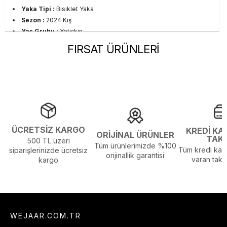
Yaka Tipi :
Bisiklet Yaka
Sezon :
2024 Kış
Yaş Grubu :
Yetişkin
FIRSAT ÜRÜNLERİ
ÜCRETSİZ KARGO
KREDİ KA
ORİJİNAL ÜRÜNLER
TAK
500 TL üzeri
Tüm ürünlerimizde %100
Tüm kredi kart
siparişlerinizde ücretsiz
orijinallik garantisi
varan taksi
kargo
WEJAAR.COM.TR