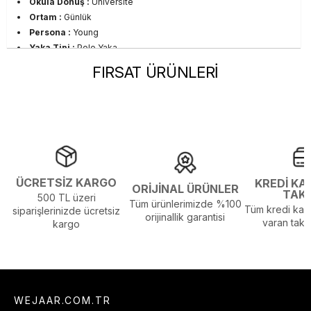
Okula Dönüş :
Üniversite
Ortam :
Günlük
Persona :
Young
Yaka Tipi :
Polo Yaka
Sezon :
2023 Yaz
FIRSAT ÜRÜNLERİ
Yaş Grubu :
Yetişkin
Görsel Açıklaması :
Stüdyo Çekim Ortamında Bulunan Işık ve
Gölgelenmelerden Dolayı Renk Farklılıkları Olabilir
ÜCRETSİZ KARGO
KREDİ KA
ORİJİNAL ÜRÜNLER
TAK
500 TL üzeri
Tüm ürünlerimizde %100
Tüm kredi kart
siparişlerinizde ücretsiz
orijinallik garantisi
varan taksi
kargo
WEJAAR.COM.TR