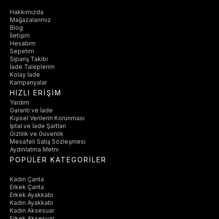
Hakkımızda
Mağazalarımız
Blog
İletişim
Hesabım
Sepetim
Sipariş Takibi
İade Taleplerim
Kolay İade
Kampanyalar
HIZLI ERİŞİM
Yardım
Garanti ve İade
Kişisel Verilerin Korunması
İptal ve İade Şartları
Gizlilik ve Güvenlik
Mesafeli Satış Sözleşmesi
Aydınlatma Metni
POPÜLER KATEGORİLER
Kadın Çanta
Erkek Çanta
Erkek Ayakkabı
Kadın Ayakkabı
Kadın Aksesuar
Erkek Aksesuar