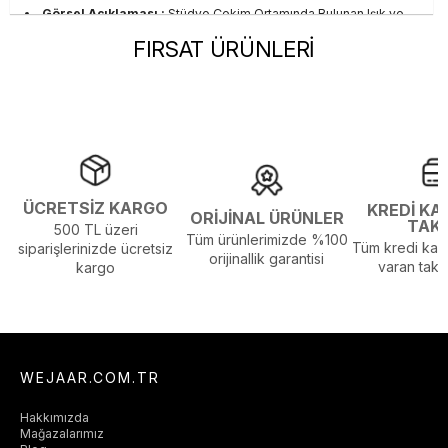
Görsel Açıklaması :
Stüdyo Çekim Ortamında Bulunan Işık ve
Gölgelenmelerden Dolayı Renk Farklılıkları Olabilir
FIRSAT ÜRÜNLERİ
ÜCRETSİZ KARGO
KREDİ KA
ORİJİNAL ÜRÜNLER
TAK
500 TL üzeri
Tüm ürünlerimizde %100
Tüm kredi kart
siparişlerinizde ücretsiz
orijinallik garantisi
varan taksi
kargo
WEJAAR.COM.TR
Hakkımızda
Mağazalarımız