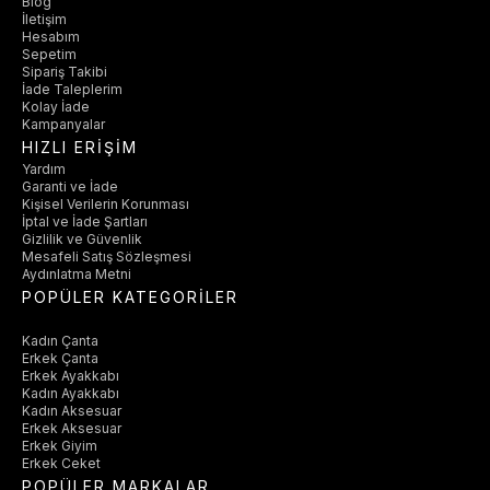
Blog
İletişim
Hesabım
Sepetim
Sipariş Takibi
İade Taleplerim
Kolay İade
Kampanyalar
HIZLI ERİŞİM
Yardım
Garanti ve İade
Kişisel Verilerin Korunması
İptal ve İade Şartları
Gizlilik ve Güvenlik
Mesafeli Satış Sözleşmesi
Aydınlatma Metni
POPÜLER KATEGORİLER
Kadın Çanta
Erkek Çanta
Erkek Ayakkabı
Kadın Ayakkabı
Kadın Aksesuar
Erkek Aksesuar
Erkek Giyim
Erkek Ceket
POPÜLER MARKALAR