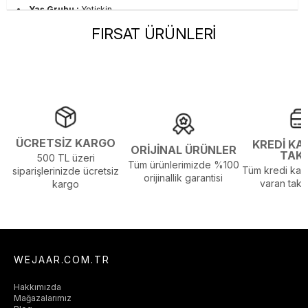
Yaş Grubu :
Yetişkin
Görsel Açıklaması :
Stüdyo Çekim Ortamında Bulunan Işık ve
FIRSAT ÜRÜNLERİ
Gölgelenmelerden Dolayı Renk Farklılıkları Olabilir
ÜCRETSİZ KARGO
KREDİ KA
ORİJİNAL ÜRÜNLER
TAK
500 TL üzeri
Tüm ürünlerimizde %100
Tüm kredi kart
siparişlerinizde ücretsiz
orijinallik garantisi
varan taksi
kargo
WEJAAR.COM.TR
Hakkımızda
Mağazalarımız