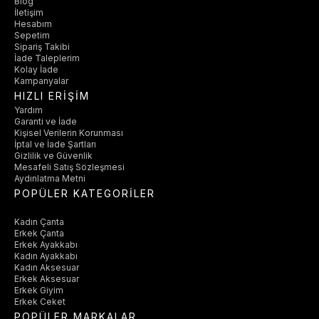
Blog
İletişim
Hesabım
Sepetim
Sipariş Takibi
İade Taleplerim
Kolay İade
Kampanyalar
HIZLI ERİŞİM
Yardım
Garanti ve İade
Kişisel Verilerin Korunması
İptal ve İade Şartları
Gizlilik ve Güvenlik
Mesafeli Satış Sözleşmesi
Aydınlatma Metni
POPÜLER KATEGORİLER
Kadın Çanta
Erkek Çanta
Erkek Ayakkabı
Kadın Ayakkabı
Kadın Aksesuar
Erkek Aksesuar
Erkek Giyim
Erkek Ceket
POPÜLER MARKALAR