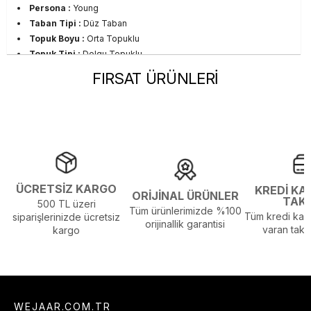
Persona :
Young
Taban Tipi :
Düz Taban
Topuk Boyu :
Orta Topuklu
Topuk Tipi :
Dolgu Topuklu
Sezon :
2023 Yaz
FIRSAT ÜRÜNLERİ
Yaş Grubu :
Yetişkin
Görsel Açıklaması :
Stüdyo Çekim Ortamında Bulunan Işık ve
Gölgelenmelerden Dolayı Renk Farklılıkları Olabilir
ÜCRETSİZ KARGO
KREDİ KA
ORİJİNAL ÜRÜNLER
TAK
500 TL üzeri
Tüm ürünlerimizde %100
Tüm kredi kart
siparişlerinizde ücretsiz
orijinallik garantisi
varan taksi
kargo
WEJAAR.COM.TR