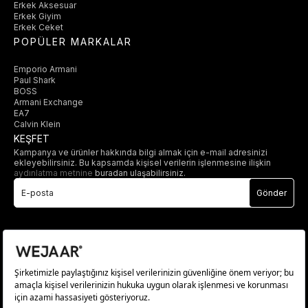
Erkek Aksesuar
Erkek Giyim
Erkek Ceket
POPÜLER MARKALAR
Emporio Armani
Paul Shark
BOSS
Armani Exchange
EA7
Calvin Klein
KEŞFET
Kampanya ve ürünler hakkında bilgi almak için e-mail adresinizi
ekleyebilirsiniz. Bu kapsamda kişisel verilerin işlenmesine ilişkin
aydınlatma metnine
buradan ulaşabilirsiniz.
Gönder
© 2025 wejaar.com.tr. tüm hakları saklıdır.