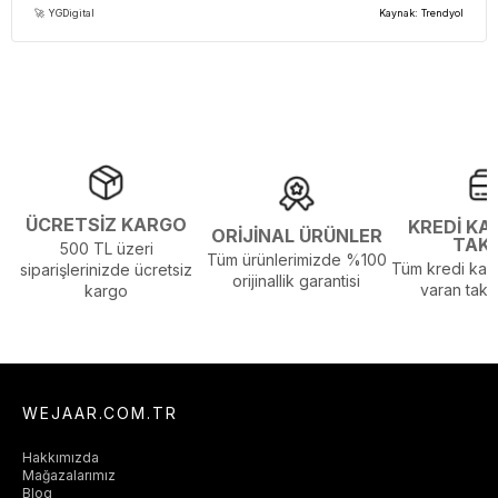
🚀 YGDigital
Kaynak: Trendyol
ÜCRETSİZ KARGO
KREDİ KA
ORİJİNAL ÜRÜNLER
TAK
500 TL üzeri
Tüm ürünlerimizde %100
Tüm kredi kart
siparişlerinizde ücretsiz
orijinallik garantisi
varan taksi
kargo
WEJAAR.COM.TR
Hakkımızda
Mağazalarımız
Blog