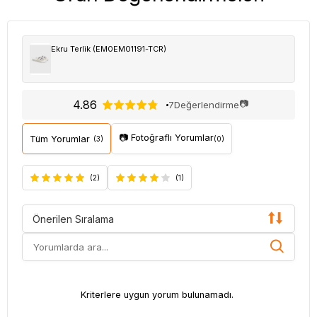
Ekru Terlik (EM0EM01191-TCR)
4.86
📷
7
Değerlendirme
📷 Fotoğraflı Yorumlar
Tüm Yorumlar
(3)
(0)
(2)
(1)
Önerilen Sıralama
Kriterlere uygun yorum bulunamadı.