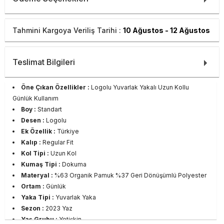
Tahmini Kargoya Veriliş Tarihi :
10 Ağustos - 12 Ağustos
Teslimat Bilgileri
Öne Çıkan Özellikler :
Logolu Yuvarlak Yakalı Uzun Kollu
Günlük Kullanım
Boy :
Standart
Desen :
Logolu
Ek Özellik :
Türkiye
Kalıp :
Regular Fit
Kol Tipi :
Uzun Kol
Kumaş Tipi :
Dokuma
Materyal :
%63 Organik Pamuk %37 Geri Dönüşümlü Polyester
Ortam :
Günlük
Yaka Tipi :
Yuvarlak Yaka
Sezon :
2023 Yaz
Yaş Grubu :
Yetişkin