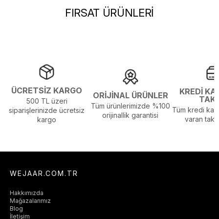
Görsel Açıklaması :
Stüdyo Çekim Ortamında Bulunan Işık ve
FIRSAT ÜRÜNLERİ
Gölgelenmelerden Dolayı Renk Farklılıkları Olabilir
ÜCRETSİZ KARGO
KREDİ KA
ORİJİNAL ÜRÜNLER
TAK
500 TL üzeri
Tüm ürünlerimizde %100
Tüm kredi kart
siparişlerinizde ücretsiz
orijinallik garantisi
varan taksi
kargo
WEJAAR.COM.TR
Hakkımızda
Mağazalarımız
Blog
İletişim