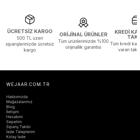
ÜCRETSİZ KARGO
KREDİ KA
ORİJİNAL ÜRÜNLER
TAK
500 TL üzeri
Tüm ürünlerimizde %100
Tüm kredi kart
siparişlerinizde ücretsiz
orijinallik garantisi
varan taksi
kargo
WEJAAR.COM.TR
Hakkımızda
Mağazalarımız
Blog
İletişim
Hesabım
Sepetim
Sipariş Takibi
İade Taleplerim
Kolay İade