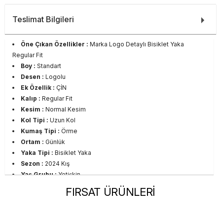
Teslimat Bilgileri
Öne Çıkan Özellikler :
Marka Logo Detaylı Bisiklet Yaka
Regular Fit
Boy :
Standart
Desen :
Logolu
Ek Özellik :
ÇİN
Kalıp :
Regular Fit
Kesim :
Normal Kesim
Kol Tipi :
Uzun Kol
Kumaş Tipi :
Örme
Ortam :
Günlük
Yaka Tipi :
Bisiklet Yaka
Sezon :
2024 Kış
Yaş Grubu :
Yetişkin
Görsel Açıklaması :
Stüdyo Çekim Ortamında Bulunan Işık ve
FIRSAT ÜRÜNLERİ
Gölgelenmelerden Dolayı Renk Farklılıkları Olabilir