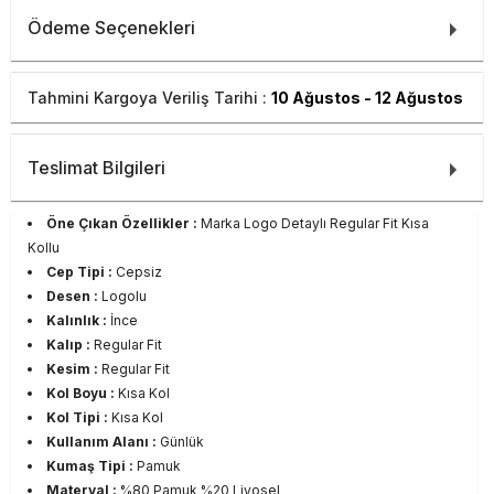
Ödeme Seçenekleri
Tahmini Kargoya Veriliş Tarihi :
10 Ağustos - 12 Ağustos
Teslimat Bilgileri
Öne Çıkan Özellikler :
Marka Logo Detaylı Regular Fit Kısa
Kollu
Cep Tipi :
Cepsiz
Desen :
Logolu
Kalınlık :
İnce
Kalıp :
Regular Fit
Kesim :
Regular Fit
Kol Boyu :
Kısa Kol
Kol Tipi :
Kısa Kol
Kullanım Alanı :
Günlük
Kumaş Tipi :
Pamuk
Materyal :
%80 Pamuk %20 Liyosel