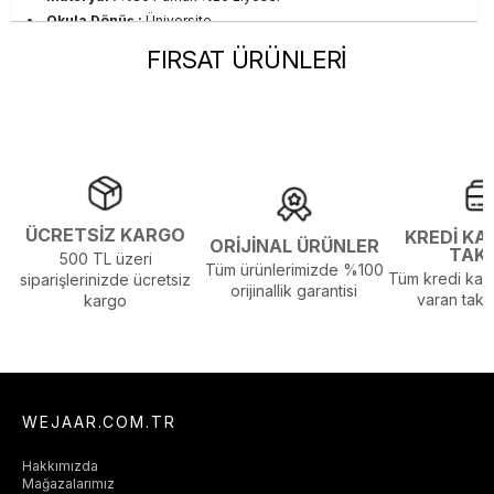
Okula Dönüş :
Üniversite
Stil :
Günlük
FIRSAT ÜRÜNLERİ
Sezon :
2022 Yaz
Yaş Grubu :
Yetişkin
Beden Tablosu Detayı :
Ürünün Beden Tablosu Son
Resimdedir.
Görsel Açıklaması :
Stüdyo Çekim Ortamında Bulunan Işık ve
Gölgelenmelerden Dolayı Renk Farklılıkları Olabilir
ÜCRETSİZ KARGO
KREDİ KA
ORİJİNAL ÜRÜNLER
TAK
500 TL üzeri
Tüm ürünlerimizde %100
Tüm kredi kart
siparişlerinizde ücretsiz
orijinallik garantisi
varan taksi
kargo
WEJAAR.COM.TR
Hakkımızda
Mağazalarımız