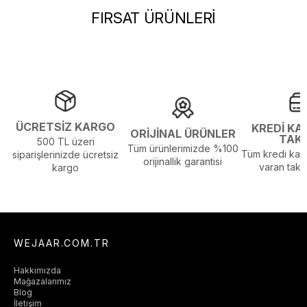
Görsel Açıklaması :
Stüdyo Çekim Ortamında Bulunan Işık ve
FIRSAT ÜRÜNLERİ
Gölgelenmelerden Dolayı Renk Farklılıkları Olabilir
ÜCRETSİZ KARGO
KREDİ KA
ORİJİNAL ÜRÜNLER
TAK
500 TL üzeri
Tüm ürünlerimizde %100
Tüm kredi kart
siparişlerinizde ücretsiz
orijinallik garantisi
varan taksi
kargo
WEJAAR.COM.TR
Hakkımızda
Mağazalarımız
Blog
İletişim