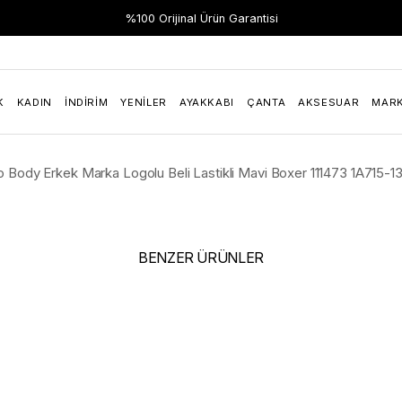
Hızlı Teslimat
%100 Orijinal Ürün Garantisi
K
KADIN
İNDIRIM
YENILER
AYAKKABI
ÇANTA
AKSESUAR
MAR
 Body Erkek Marka Logolu Beli Lastikli Mavi Boxer 111473 1A715-1
BENZER ÜRÜNLER