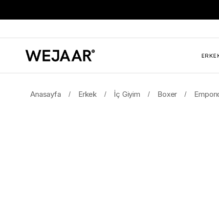
ERKE
Anasayfa
Erkek
İç Giyim
Boxer
Emporıo