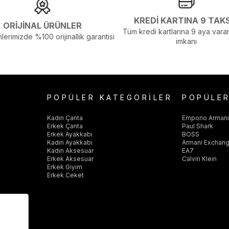
KREDİ KARTINA 9 TAK
ORİJİNAL ÜRÜNLER
Tüm kredi kartlarına 9 aya varan
lerimizde %100 orijinallik garantisi
imkanı
POPÜLER KATEGORİLER
POPÜLE
Kadın Çanta
Emporio Arman
Erkek Çanta
Paul Shark
Erkek Ayakkabı
BOSS
Kadın Ayakkabı
Armani Exchan
Kadın Aksesuar
EA7
Erkek Aksesuar
Calvin Klein
Erkek Giyim
Erkek Ceket