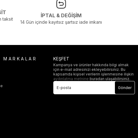
SİT
İPTAL & DEĞİŞİM
 taksit
14 Gün içinde kayıtsız şartsız iade imkanı
R MARKALAR
KEŞFET
Kampanya ve ürünler hakkında bilgi almak
için e-mail adresinizi ekleyebilirsiniz. Bu
i
kapsamda kişisel verilerin işlenmesine ilişkin
aydınlatma metnine
buradan ulaşabilirsiniz.
ge
Gönder