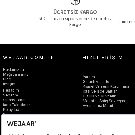
ÜCRETSİZ KARGO
500 TL üzeri siparişlerinizde ücretsiz
Tüm ürün
kargo
WEJAAR.COM.TR
HIZLI ERİŞİM
Hakkımızda
Mağazalarımız
Yardım
Blog
Garanti ve İade
İletişim
Kişisel Verilerin Korunması
Hesabım
İptal ve İade Şartları
Sepetim
Gizlilik ve Güvenlik
Sipariş Takibi
Mesafeli Satış Sözleşmesi
İade Taleplerim
Aydınlatma Metni
Kolay İade
Kampanyalar