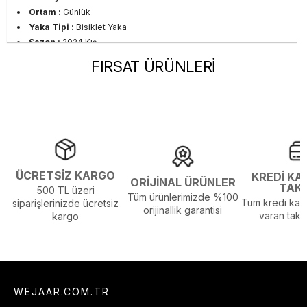
Ortam :
Günlük
Yaka Tipi :
Bisiklet Yaka
Sezon :
2024 Kış
Yaş Grubu :
Yetişkin
FIRSAT ÜRÜNLERİ
Görsel Açıklaması :
Stüdyo Çekim Ortamında Bulunan Işık ve
Gölgelenmelerden Dolayı Renk Farklılıkları Olabilir
ÜCRETSİZ KARGO
KREDİ KA
ORİJİNAL ÜRÜNLER
TAK
500 TL üzeri
Tüm ürünlerimizde %100
Tüm kredi kart
siparişlerinizde ücretsiz
orijinallik garantisi
varan taksi
kargo
WEJAAR.COM.TR