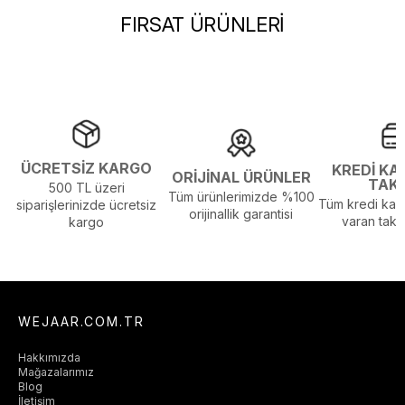
Sezon :
2024 Sonbahar
FIRSAT ÜRÜNLERİ
Yaş Grubu :
Yetişkin
Görsel Açıklaması :
Stüdyo Çekim Ortamında Bulunan Işık ve
Gölgelenmelerden Dolayı Renk Farklılıkları Olabilir
ÜCRETSİZ KARGO
KREDİ KA
ORİJİNAL ÜRÜNLER
TAK
500 TL üzeri
Tüm ürünlerimizde %100
Tüm kredi kart
siparişlerinizde ücretsiz
orijinallik garantisi
varan taksi
kargo
WEJAAR.COM.TR
Hakkımızda
Mağazalarımız
Blog
İletişim