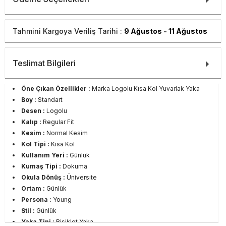
Tahmini Kargoya Veriliş Tarihi :
9 Ağustos - 11 Ağustos
Teslimat Bilgileri
Öne Çıkan Özellikler :
Marka Logolu Kısa Kol Yuvarlak Yaka
Boy :
Standart
Desen :
Logolu
Kalıp :
Regular Fit
Kesim :
Normal Kesim
Kol Tipi :
Kısa Kol
Kullanım Yeri :
Günlük
Kumaş Tipi :
Dokuma
Okula Dönüş :
Üniversite
Ortam :
Günlük
Persona :
Young
Stil :
Günlük
Yaka Tipi :
Bisiklet Yaka