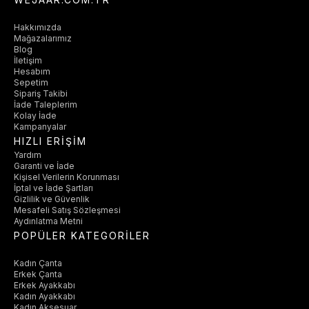
Hakkımızda
Mağazalarımız
Blog
İletişim
Hesabım
Sepetim
Sipariş Takibi
İade Taleplerim
Kolay İade
Kampanyalar
HIZLI ERİŞİM
Yardım
Garanti ve İade
Kişisel Verilerin Korunması
İptal ve İade Şartları
Gizlilik ve Güvenlik
Mesafeli Satış Sözleşmesi
Aydınlatma Metni
POPÜLER KATEGORİLER
Kadın Çanta
Erkek Çanta
Erkek Ayakkabı
Kadın Ayakkabı
Kadın Aksesuar