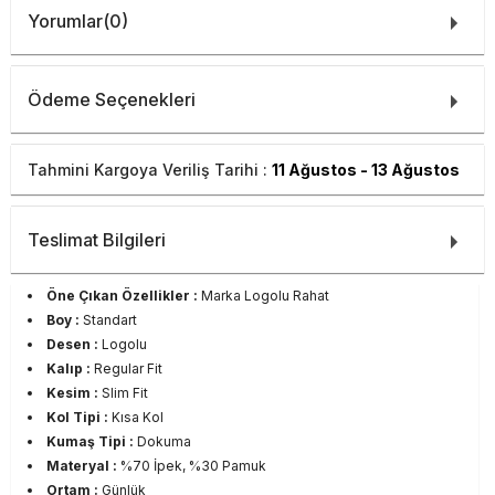
Yorumlar
(0)
Ödeme Seçenekleri
Tahmini Kargoya Veriliş Tarihi :
11 Ağustos - 13 Ağustos
Teslimat Bilgileri
Öne Çıkan Özellikler :
Marka Logolu Rahat
Boy :
Standart
Desen :
Logolu
Kalıp :
Regular Fit
Kesim :
Slim Fit
Kol Tipi :
Kısa Kol
Kumaş Tipi :
Dokuma
Materyal :
%70 İpek, %30 Pamuk
Ortam :
Günlük