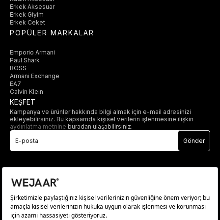
Erkek Aksesuar
Erkek Giyim
Erkek Ceket
POPÜLER MARKALAR
Emporio Armani
Paul Shark
BOSS
Armani Exchange
EA7
Calvin Klein
KEŞFET
Kampanya ve ürünler hakkında bilgi almak için e-mail adresinizi
ekleyebilirsiniz. Bu kapsamda kişisel verilerin işlenmesine ilişkin
aydınlatma metnine
buradan ulaşabilirsiniz.
Gönder
© 2025 wejaar.com.tr. tüm hakları saklıdır.