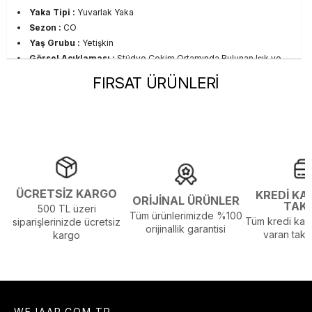
Yaka Tipi :
Yuvarlak Yaka
Sezon :
CO
Yaş Grubu :
Yetişkin
Görsel Açıklaması :
Stüdyo Çekim Ortamında Bulunan Işık ve
Gölgelenmelerden Dolayı Renk Farklılıkları Olabilir
FIRSAT ÜRÜNLERİ
ÜCRETSİZ KARGO
KREDİ KA
ORİJİNAL ÜRÜNLER
TAK
500 TL üzeri
Tüm ürünlerimizde %100
Tüm kredi kart
siparişlerinizde ücretsiz
orijinallik garantisi
varan taksi
kargo
WEJAAR.COM.TR