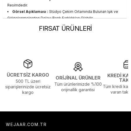
Resimdedir.
Görsel Açıklaması :
Stüdyo Çekim Ortamında Bulunan Işık ve
Gölgelenmelerden Dolayı Renk Farklılıkları Olabilir
FIRSAT ÜRÜNLERİ
ÜCRETSİZ KARGO
KREDİ KA
ORİJİNAL ÜRÜNLER
TAK
500 TL üzeri
Tüm ürünlerimizde %100
Tüm kredi kart
siparişlerinizde ücretsiz
orijinallik garantisi
varan taksi
kargo
WEJAAR.COM.TR