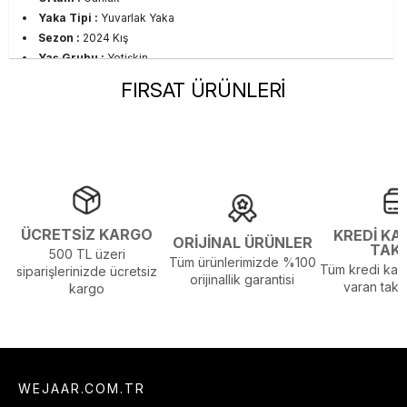
Yaka Tipi :
Yuvarlak Yaka
Sezon :
2024 Kış
Yaş Grubu :
Yetişkin
FIRSAT ÜRÜNLERİ
ÜCRETSİZ KARGO
KREDİ KA
ORİJİNAL ÜRÜNLER
TAK
500 TL üzeri
Tüm ürünlerimizde %100
Tüm kredi kart
siparişlerinizde ücretsiz
orijinallik garantisi
varan taksi
kargo
WEJAAR.COM.TR