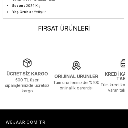
Sezon :
2024 Kış
Yaş Grubu :
Yetişkin
FIRSAT ÜRÜNLERİ
ÜCRETSİZ KARGO
KREDİ KA
ORİJİNAL ÜRÜNLER
TAK
500 TL üzeri
Tüm ürünlerimizde %100
Tüm kredi kart
siparişlerinizde ücretsiz
orijinallik garantisi
varan taksi
kargo
WEJAAR.COM.TR