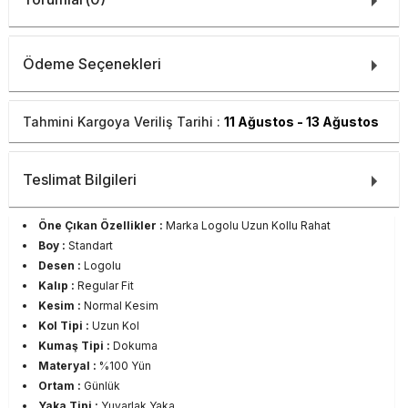
Ödeme Seçenekleri
Tahmini Kargoya Veriliş Tarihi :
11 Ağustos - 13 Ağustos
Teslimat Bilgileri
Öne Çıkan Özellikler :
Marka Logolu Uzun Kollu Rahat
Boy :
Standart
Desen :
Logolu
Kalıp :
Regular Fit
Kesim :
Normal Kesim
Kol Tipi :
Uzun Kol
Kumaş Tipi :
Dokuma
Materyal :
%100 Yün
Ortam :
Günlük
Yaka Tipi :
Yuvarlak Yaka